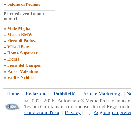
»
Salone di Pechino
Fiere ed eventi auto e
motori
»
Mille Miglia
»
Museo BMW
»
Fiera di Padova
»
Villa d'Este
»
Roma Supercar
»
Eicma
»
Fiera del Camper
»
Parco Valentino
»
Valli e Nebbie
[
Home
|
Redazione
|
Pubblicità
|
Article Marketing
|
N
© 2007 - 20
26 Automania® Media Press è un marchio 
Testata Giornalistica on line iscritta nel Registro d
Condizioni d'uso
|
Privacy
| [
Aggiungi ai prefer