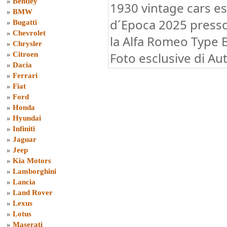
»
Bentley
1930 vintage cars e
»
BMW
d´Epoca 2025 presso
»
Bugatti
»
Chevrolet
la Alfa Romeo Type B
»
Chrysler
Foto esclusive di Au
»
Citroen
»
Dacia
»
Ferrari
»
Fiat
»
Ford
»
Honda
»
Hyundai
»
Infiniti
»
Jaguar
»
Jeep
»
Kia Motors
»
Lamborghini
»
Lancia
»
Land Rover
»
Lexus
»
Lotus
»
Maserati