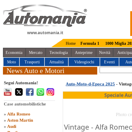
www.automania.it
Home
Formula 1
1000 Miglia 20
Economia
Mercato
Tecnologia
Anteprime
Novità
Anticipa
Moto
Trasporti
Attualità
Videogiochi
Eventi
Aut
News Auto e Motori
Segui Automania!
Auto-Moto-d-Epoca 2025
- Vintag
Speciale Au
Case automobilistiche
»
Alfa Romeo
Photo cr
»
Aston Martin
Vintage - Alfa Romeo
»
Audi