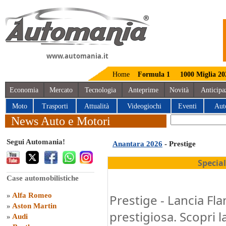
www.automania.it
Home
Formula 1
1000 Miglia 20
Economia
Mercato
Tecnologia
Anteprime
Novità
Anticipa
Moto
Trasporti
Attualità
Videogiochi
Eventi
Aut
News Auto e Motori
Segui Automania!
Anantara 2026
- Prestige
Specia
Case automobilistiche
»
Alfa Romeo
Prestige - Lancia Fla
»
Aston Martin
prestigiosa. Scopri l
»
Audi