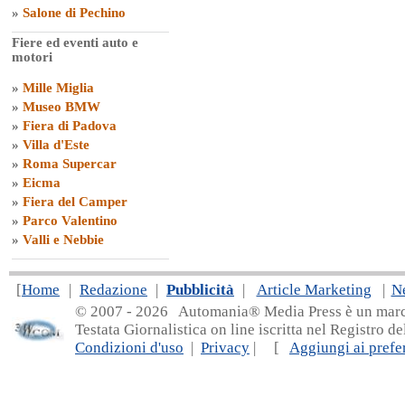
»
Salone di Pechino
Fiere ed eventi auto e
motori
»
Mille Miglia
»
Museo BMW
»
Fiera di Padova
»
Villa d'Este
»
Roma Supercar
»
Eicma
»
Fiera del Camper
»
Parco Valentino
»
Valli e Nebbie
[
Home
|
Redazione
|
Pubblicità
|
Article Marketing
|
N
© 2007 - 20
26 Automania® Media Press è un marchio 
Testata Giornalistica on line iscritta nel Registro d
Condizioni d'uso
|
Privacy
| [
Aggiungi ai prefer