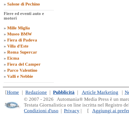
»
Salone di Pechino
Fiere ed eventi auto e
motori
»
Mille Miglia
»
Museo BMW
»
Fiera di Padova
»
Villa d'Este
»
Roma Supercar
»
Eicma
»
Fiera del Camper
»
Parco Valentino
»
Valli e Nebbie
[
Home
|
Redazione
|
Pubblicità
|
Article Marketing
|
N
© 2007 - 20
26 Automania® Media Press è un marchio 
Testata Giornalistica on line iscritta nel Registro d
Condizioni d'uso
|
Privacy
| [
Aggiungi ai prefer