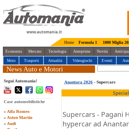
www.automania.it
Home
Formula 1
1000 Miglia 20
Economia
Mercato
Tecnologia
Anteprime
Novità
Anticipa
Moto
Trasporti
Attualità
Videogiochi
Eventi
Aut
News Auto e Motori
Segui Automania!
Anantara 2026
- Supercars
Specia
Case automobilistiche
»
Alfa Romeo
Supercars - Pagani 
»
Aston Martin
hypercar ad Anantar
»
Audi