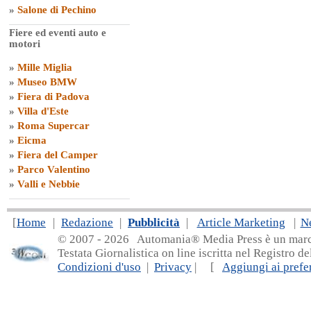
»
Salone di Pechino
Fiere ed eventi auto e
motori
»
Mille Miglia
»
Museo BMW
»
Fiera di Padova
»
Villa d'Este
»
Roma Supercar
»
Eicma
»
Fiera del Camper
»
Parco Valentino
»
Valli e Nebbie
[
Home
|
Redazione
|
Pubblicità
|
Article Marketing
|
N
© 2007 - 20
26 Automania® Media Press è un marchio 
Testata Giornalistica on line iscritta nel Registro d
Condizioni d'uso
|
Privacy
| [
Aggiungi ai prefer