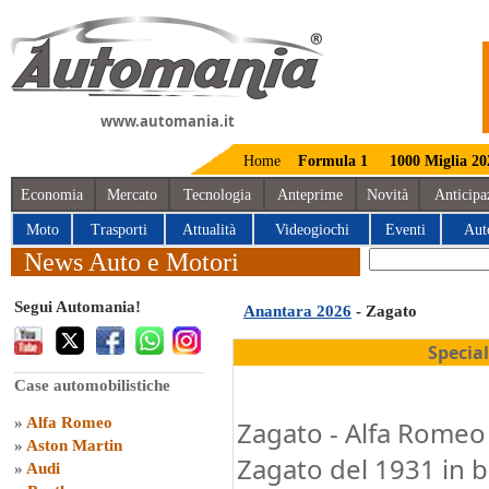
www.automania.it
Home
Formula 1
1000 Miglia 20
Economia
Mercato
Tecnologia
Anteprime
Novità
Anticipa
Moto
Trasporti
Attualità
Videogiochi
Eventi
Aut
News Auto e Motori
Segui Automania!
Anantara 2026
- Zagato
Specia
Case automobilistiche
»
Alfa Romeo
Zagato - Alfa Romeo
»
Aston Martin
Zagato del 1931 in b
»
Audi