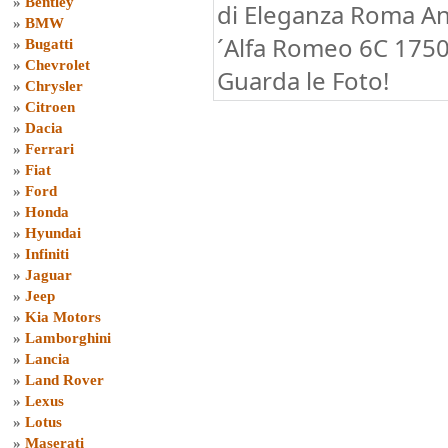
»
Bentley
di Eleganza Roma An
»
BMW
´Alfa Romeo 6C 1750
»
Bugatti
»
Chevrolet
Guarda le Foto!
»
Chrysler
»
Citroen
»
Dacia
»
Ferrari
»
Fiat
»
Ford
»
Honda
»
Hyundai
»
Infiniti
»
Jaguar
»
Jeep
»
Kia Motors
»
Lamborghini
»
Lancia
»
Land Rover
»
Lexus
»
Lotus
»
Maserati