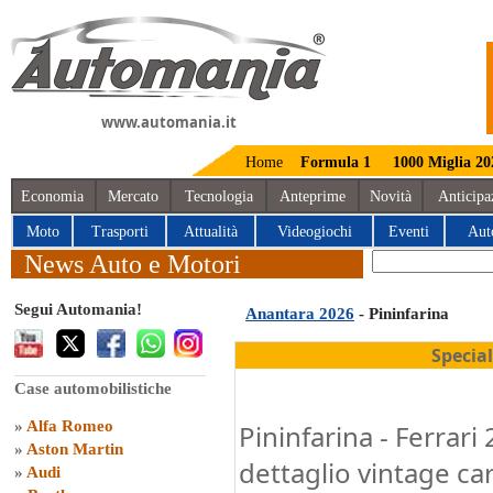
www.automania.it
Home
Formula 1
1000 Miglia 20
Economia
Mercato
Tecnologia
Anteprime
Novità
Anticipa
Moto
Trasporti
Attualità
Videogiochi
Eventi
Aut
News Auto e Motori
Segui Automania!
Anantara 2026
- Pininfarina
Specia
Case automobilistiche
»
Alfa Romeo
Pininfarina - Ferrar
»
Aston Martin
dettaglio vintage car
»
Audi