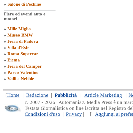
»
Salone di Pechino
Fiere ed eventi auto e
motori
»
Mille Miglia
»
Museo BMW
»
Fiera di Padova
»
Villa d'Este
»
Roma Supercar
»
Eicma
»
Fiera del Camper
»
Parco Valentino
»
Valli e Nebbie
[
Home
|
Redazione
|
Pubblicità
|
Article Marketing
|
N
© 2007 - 20
26 Automania® Media Press è un marchio 
Testata Giornalistica on line iscritta nel Registro d
Condizioni d'uso
|
Privacy
| [
Aggiungi ai prefer