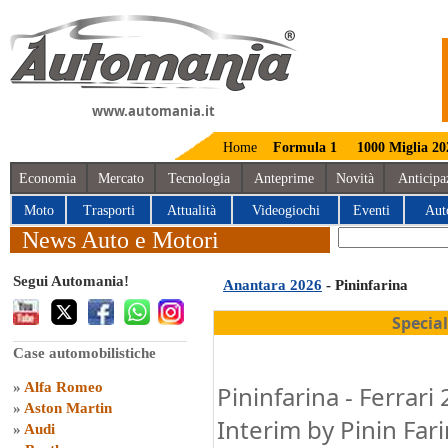
www.automania.it
Home
Formula 1
1000 Miglia 20
Economia
Mercato
Tecnologia
Anteprime
Novità
Anticipa
Moto
Trasporti
Attualità
Videogiochi
Eventi
Aut
News Auto e Motori
Segui Automania!
Anantara 2026
- Pininfarina
Specia
Case automobilistiche
»
Alfa Romeo
Pininfarina - Ferrari
»
Aston Martin
Interim by Pinin F
»
Audi