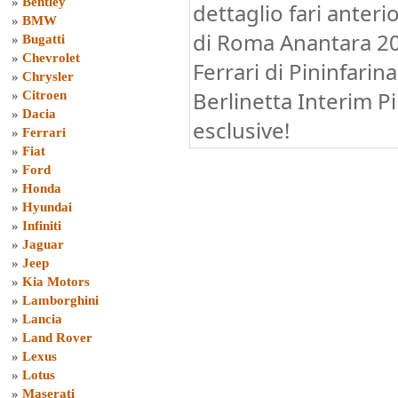
»
Bentley
dettaglio fari anteri
»
BMW
di Roma Anantara 20
»
Bugatti
»
Chevrolet
Ferrari di Pininfarin
»
Chrysler
Berlinetta Interim Pi
»
Citroen
»
Dacia
esclusive!
»
Ferrari
»
Fiat
»
Ford
»
Honda
»
Hyundai
»
Infiniti
»
Jaguar
»
Jeep
»
Kia Motors
»
Lamborghini
»
Lancia
»
Land Rover
»
Lexus
»
Lotus
»
Maserati