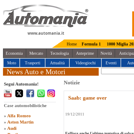
www.automania.it
Home
Formula 1
1000 Miglia 20
Economia
Mercato
Tecnologia
Anteprime
Novità
Anticipa
Moto
Trasporti
Attualità
Videogiochi
Eventi
Aut
News Auto e Motori
Notizie
Segui Automania!
Saab: game over
Case automobilistiche
19/12/2011
»
Alfa Romeo
»
Aston Martin
»
Audi
Fallisce anche l´ultimo tentativo di salv