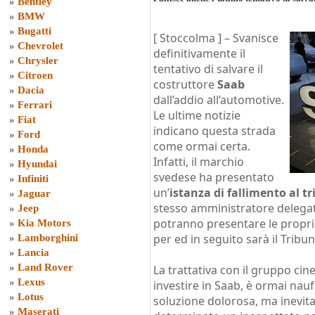
»
Bentley
»
BMW
»
Bugatti
[ Stoccolma ] – Svanisce
»
Chevrolet
definitivamente il
»
Chrysler
tentativo di salvare il
»
Citroen
costruttore
Saab
»
Dacia
dall’addio all’automotive.
»
Ferrari
Le ultime notizie
»
Fiat
indicano questa strada
»
Ford
come ormai certa.
»
Honda
Infatti, il marchio
»
Hyundai
svedese ha presentato
»
Infiniti
un’
istanza di fallimento al t
»
Jaguar
stesso amministratore deleg
»
Jeep
potranno presentare le propri
»
Kia Motors
per ed in seguito sarà il Tribu
»
Lamborghini
»
Lancia
»
Land Rover
La trattativa con il gruppo cin
»
Lexus
investire in Saab, è ormai nau
»
Lotus
soluzione dolorosa, ma inevita
»
Maserati