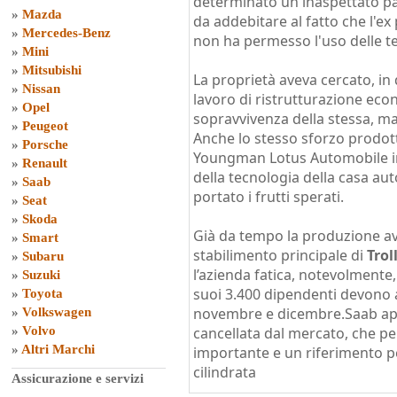
determinato un inaspettato pas
»
Mazda
da addebitare al fatto che l'e
»
Mercedes-Benz
non ha permesso l'uso delle te
»
Mini
»
Mitsubishi
La proprietà aveva cercato, i
»
Nissan
lavoro di ristrutturazione econ
»
Opel
sopravvivenza della stessa, ma
»
Peugeot
Anche lo stesso sforzo prodotto
»
Porsche
Youngman Lotus Automobile in c
»
Renault
della tecnologia della casa au
»
Saab
portato i frutti sperati.
»
Seat
»
Skoda
Già da tempo la produzione av
»
Smart
stabilimento principale di
Trol
»
Subaru
l’azienda fatica, notevolmente, 
»
Suzuki
suoi 3.400 dipendenti devono a
»
Toyota
novembre e dicembre.Saab app
»
Volkswagen
»
Volvo
cancellata dal mercato, che pe
»
Altri Marchi
importante e un riferimento pe
cilindrata
Assicurazione e servizi