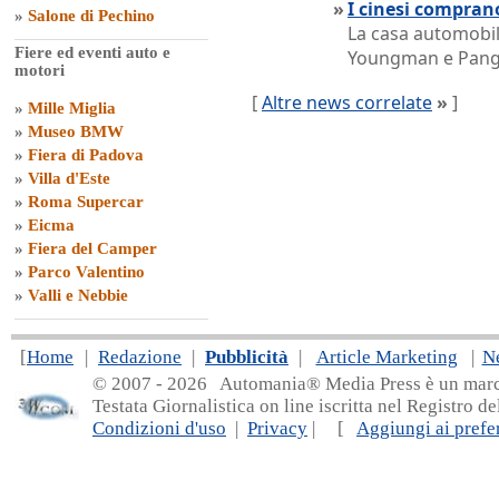
»
I cinesi compran
»
Salone di Pechino
La casa automobil
Fiere ed eventi auto e
Youngman e Pang p
motori
[
Altre news correlate
»
]
»
Mille Miglia
»
Museo BMW
»
Fiera di Padova
»
Villa d'Este
»
Roma Supercar
»
Eicma
»
Fiera del Camper
»
Parco Valentino
»
Valli e Nebbie
[
Home
|
Redazione
|
Pubblicità
|
Article Marketing
|
N
© 2007 - 20
26 Automania® Media Press è un marchio 
Testata Giornalistica on line iscritta nel Registro d
Condizioni d'uso
|
Privacy
| [
Aggiungi ai prefer