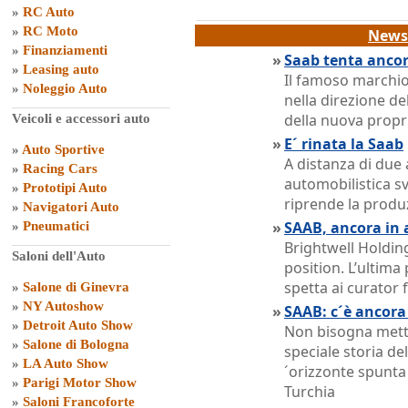
»
RC Auto
»
RC Moto
News 
»
Finanziamenti
»
Saab tenta ancor
»
Leasing auto
Il famoso marchio
»
Noleggio Auto
nella direzione de
della nuova propri
Veicoli e accessori auto
»
E´ rinata la Saab
»
Auto Sportive
A distanza di due 
»
Racing Cars
automobilistica sv
»
Prototipi Auto
riprende la produ
»
Navigatori Auto
»
SAAB, ancora in 
»
Pneumatici
Brightwell Holdin
Saloni dell'Auto
position. L’ultima
spetta ai curator 
»
Salone di Ginevra
»
NY Autoshow
»
SAAB: c´è ancora
»
Detroit Auto Show
Non bisogna metter
»
Salone di Bologna
speciale storia d
»
LA Auto Show
´orizzonte spunta
»
Parigi Motor Show
Turchia
»
Saloni Francoforte