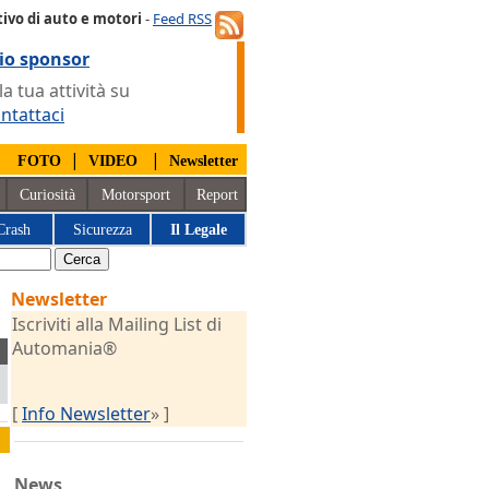
ivo di auto e motori
-
Feed RSS
io sponsor
 tua attività su
ntattaci
|
|
|
FOTO
VIDEO
Newsletter
Curiosità
Motorsport
Report
Crash
Sicurezza
Il Legale
Newsletter
Iscriviti alla Mailing List di
Automania®
[
Info Newsletter
» ]
News