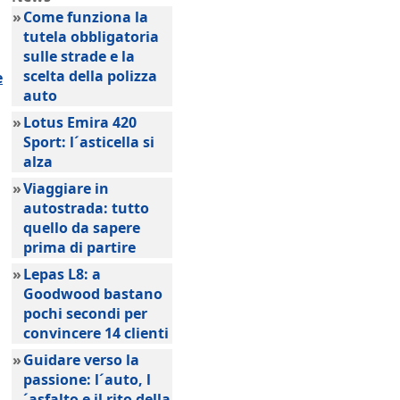
»
Come funziona la
tutela obbligatoria
sulle strade e la
scelta della polizza
e
auto
»
Lotus Emira 420
Sport: l´asticella si
alza
»
Viaggiare in
autostrada: tutto
quello da sapere
prima di partire
»
Lepas L8: a
Goodwood bastano
pochi secondi per
convincere 14 clienti
»
Guidare verso la
passione: l´auto, l
´asfalto e il rito della