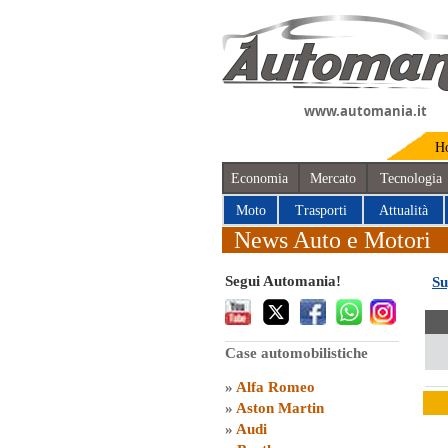
www.automania.it
H
Economia
Mercato
Tecnologia
Moto
Trasporti
Attualità
News Auto e Motori
Segui Automania!
Su
Case automobilistiche
»
Alfa Romeo
»
Aston Martin
»
Audi