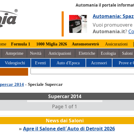
Automania il portale informat
Automania: Spaz
Vuoi promuovere la
Automania.it
?
Co
ome
Formula 1
1000 Miglia 2026
Automotoretrò
Assicurazioni
Anteprime
Novità
Anticipazioni
Elettriche
Ecologia
Saloni
Videogiochi
Eventi
Auto d'Epoca
Accessori
Prove e 
percar 2014
- Speciale Supercar
Supercar 2014
Page 1 of 1
News dai Saloni
»
Apre il Salone dell´Auto di Detroit 2026