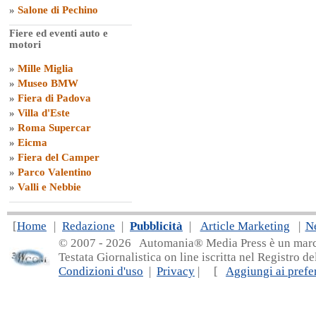
»
Salone di Pechino
Fiere ed eventi auto e
motori
»
Mille Miglia
»
Museo BMW
»
Fiera di Padova
»
Villa d'Este
»
Roma Supercar
»
Eicma
»
Fiera del Camper
»
Parco Valentino
»
Valli e Nebbie
[
Home
|
Redazione
|
Pubblicità
|
Article Marketing
|
N
© 2007 - 20
26 Automania® Media Press è un marchio 
Testata Giornalistica on line iscritta nel Registro d
Condizioni d'uso
|
Privacy
| [
Aggiungi ai prefer