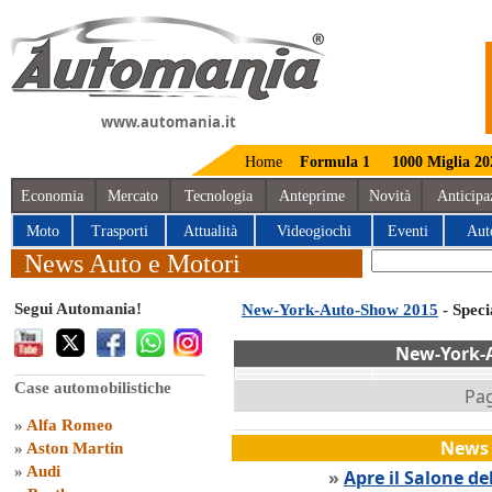
www.automania.it
Home
Formula 1
1000 Miglia 20
Economia
Mercato
Tecnologia
Anteprime
Novità
Anticipa
Moto
Trasporti
Attualità
Videogiochi
Eventi
Aut
News Auto e Motori
Segui Automania!
New-York-Auto-Show 2015
- Spec
New-York-
Case automobilistiche
Pag
»
Alfa Romeo
News 
»
Aston Martin
»
Audi
»
Apre il Salone de