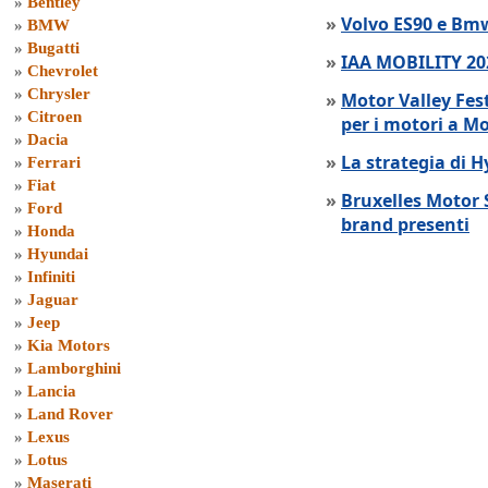
»
Bentley
»
Volvo ES90 e Bmw
»
BMW
»
Bugatti
»
IAA MOBILITY 202
»
Chevrolet
»
Chrysler
»
Motor Valley Fes
»
Citroen
per i motori a M
»
Dacia
»
La strategia di 
»
Ferrari
»
Fiat
»
Bruxelles Motor 
»
Ford
brand presenti
»
Honda
»
Hyundai
»
Infiniti
»
Jaguar
»
Jeep
»
Kia Motors
»
Lamborghini
»
Lancia
»
Land Rover
»
Lexus
»
Lotus
»
Maserati