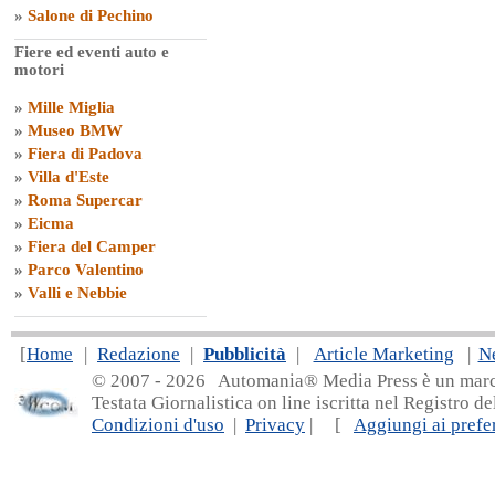
»
Salone di Pechino
Fiere ed eventi auto e
motori
»
Mille Miglia
»
Museo BMW
»
Fiera di Padova
»
Villa d'Este
»
Roma Supercar
»
Eicma
»
Fiera del Camper
»
Parco Valentino
»
Valli e Nebbie
[
Home
|
Redazione
|
Pubblicità
|
Article Marketing
|
N
© 2007 - 20
26 Automania® Media Press è un marchio 
Testata Giornalistica on line iscritta nel Registro d
Condizioni d'uso
|
Privacy
| [
Aggiungi ai prefer