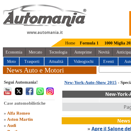
www.automania.it
Home
Formula 1
1000 Miglia 20
Economia
Mercato
Tecnologia
Anteprime
Novità
Anticipa
Moto
Trasporti
Attualità
Videogiochi
Eventi
Aut
News Auto e Motori
Segui Automania!
New-York-Auto-Show 2015
- Spec
New-York-
Case automobilistiche
Pag
»
Alfa Romeo
»
Aston Martin
News 
»
Audi
»
Apre il Salone de