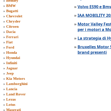
»
Bentley
»
BMW
»
Volvo ES90 e Bmw
»
Bugatti
»
IAA MOBILITY 202
»
Chevrolet
»
Chrysler
»
Motor Valley Fes
»
Citroen
per i motori a M
»
Dacia
»
Ferrari
»
La strategia di 
»
Fiat
»
Bruxelles Motor 
»
Ford
brand presenti
»
Honda
»
Hyundai
»
Infiniti
»
Jaguar
»
Jeep
»
Kia Motors
»
Lamborghini
»
Lancia
»
Land Rover
»
Lexus
»
Lotus
»
Maserati