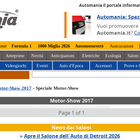
Automania il portale informat
Automania: Spaz
Vuoi promuovere la
Automania.it
?
Co
ome
Formula 1
1000 Miglia 2026
Automotoretrò
Assicurazioni
Anteprime
Novità
Anticipazioni
Elettriche
Ecologia
Saloni
Videogiochi
Eventi
Auto d'Epoca
Accessori
Prove e 
tor-Show 2017
- Speciale Motor-Show
Motor-Show 2017
Page 1 of 1
News dai Saloni
»
Apre il Salone dell´Auto di Detroit 2026