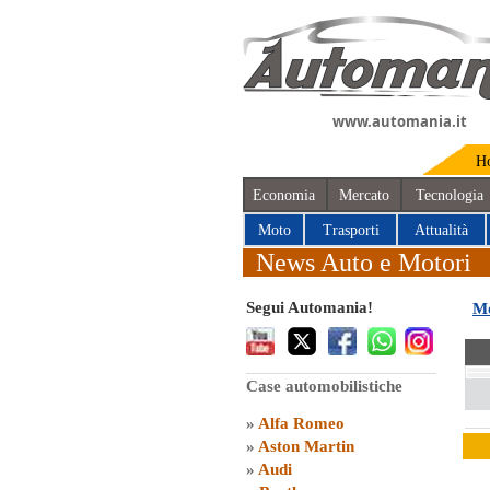
www.automania.it
H
Economia
Mercato
Tecnologia
Moto
Trasporti
Attualità
News Auto e Motori
Segui Automania!
Mo
Case automobilistiche
»
Alfa Romeo
»
Aston Martin
»
Audi