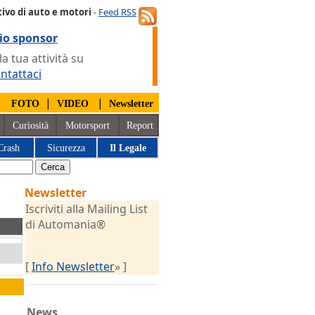
ivo di auto e motori
-
Feed RSS
io sponsor
 tua attività su
ntattaci
|
|
|
FOTO
VIDEO
Newsletter
Curiosità
Motorsport
Report
Crash
Sicurezza
Il Legale
Newsletter
Iscriviti alla Mailing List
di Automania®
[
Info Newsletter
» ]
News