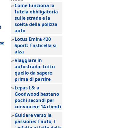
»
Come funziona la
tutela obbligatoria
sulle strade e la
scelta della polizza
e
auto
»
Lotus Emira 420
ow
Sport: l´asticella si
alza
»
Viaggiare in
autostrada: tutto
quello da sapere
prima di partire
»
Lepas L8: a
Goodwood bastano
pochi secondi per
convincere 14 clienti
»
Guidare verso la
passione: l´auto, l
´asfalto e il rito della