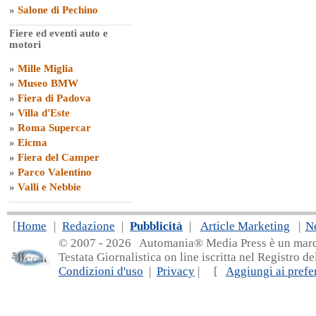
»
Salone di Pechino
Fiere ed eventi auto e
motori
»
Mille Miglia
»
Museo BMW
»
Fiera di Padova
»
Villa d'Este
»
Roma Supercar
»
Eicma
»
Fiera del Camper
»
Parco Valentino
»
Valli e Nebbie
[
Home
|
Redazione
|
Pubblicità
|
Article Marketing
|
N
© 2007 - 20
26 Automania® Media Press è un marchio 
Testata Giornalistica on line iscritta nel Registro d
Condizioni d'uso
|
Privacy
| [
Aggiungi ai prefer