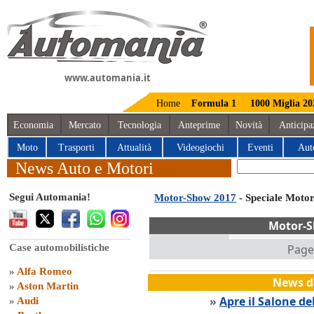
www.automania.it
Home
Formula 1
1000 Miglia 20
Economia
Mercato
Tecnologia
Anteprime
Novità
Anticipa
Moto
Trasporti
Attualità
Videogiochi
Eventi
Aut
News Auto e Motori
Segui Automania!
Motor-Show 2017
- Speciale Moto
Motor-S
Case automobilistiche
Page 
»
Alfa Romeo
News da
»
Aston Martin
»
Apre il Salone de
»
Audi