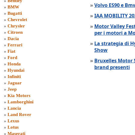
»
Bentley
»
Volvo ES90 e Bmw
»
BMW
»
Bugatti
»
IAA MOBILITY 202
»
Chevrolet
»
Motor Valley Fes
»
Chrysler
per i motori a M
»
Citroen
»
Dacia
»
La strategia di 
»
Ferrari
Show
»
Fiat
»
Ford
»
Bruxelles Motor 
»
Honda
brand presenti
»
Hyundai
»
Infiniti
»
Jaguar
»
Jeep
»
Kia Motors
»
Lamborghini
»
Lancia
»
Land Rover
»
Lexus
»
Lotus
»
Maserati