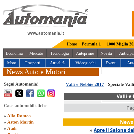
www.automania.it
Home
Formula 1
1000 Miglia 20
Economia
Mercato
Tecnologia
Anteprime
Novità
Anticipa
Moto
Trasporti
Attualità
Videogiochi
Eventi
Aut
News Auto e Motori
Segui Automania!
Valli-e-Nebbie 2017
- Speciale Vall
Valli-e
Case automobilistiche
Pag
»
Alfa Romeo
News 
»
Aston Martin
»
Audi
»
Apre il Salone de