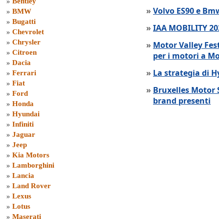
»
Bentley
»
Volvo ES90 e Bmw
»
BMW
»
Bugatti
»
IAA MOBILITY 202
»
Chevrolet
»
Chrysler
»
Motor Valley Fes
»
Citroen
per i motori a M
»
Dacia
»
La strategia di 
»
Ferrari
»
Fiat
»
Bruxelles Motor 
»
Ford
brand presenti
»
Honda
»
Hyundai
»
Infiniti
»
Jaguar
»
Jeep
»
Kia Motors
»
Lamborghini
»
Lancia
»
Land Rover
»
Lexus
»
Lotus
»
Maserati