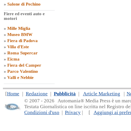
»
Salone di Pechino
Fiere ed eventi auto e
motori
»
Mille Miglia
»
Museo BMW
»
Fiera di Padova
»
Villa d'Este
»
Roma Supercar
»
Eicma
»
Fiera del Camper
»
Parco Valentino
»
Valli e Nebbie
[
Home
|
Redazione
|
Pubblicità
|
Article Marketing
|
N
© 2007 - 20
26 Automania® Media Press è un marchio 
Testata Giornalistica on line iscritta nel Registro d
Condizioni d'uso
|
Privacy
| [
Aggiungi ai prefer