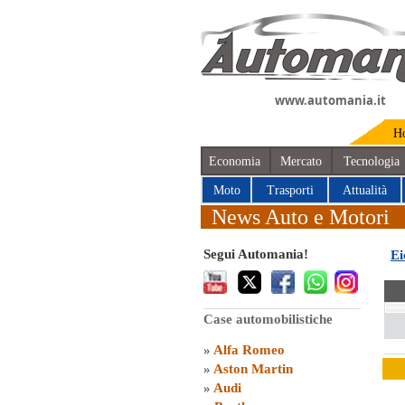
www.automania.it
H
Economia
Mercato
Tecnologia
Moto
Trasporti
Attualità
News Auto e Motori
Segui Automania!
Ei
Case automobilistiche
»
Alfa Romeo
»
Aston Martin
»
Audi