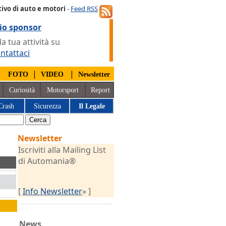
ivo di auto e motori
-
Feed RSS
io sponsor
 tua attività su
ntattaci
|
|
|
FOTO
VIDEO
Newsletter
Curiosità
Motorsport
Report
Crash
Sicurezza
Il Legale
Newsletter
Iscriviti alla Mailing List
di Automania®
[
Info Newsletter
» ]
News