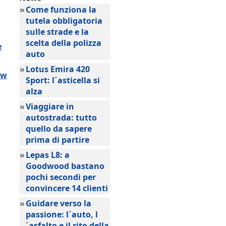
»
Come funziona la
tutela obbligatoria
sulle strade e la
scelta della polizza
e
auto
»
Lotus Emira 420
ow
Sport: l´asticella si
alza
»
Viaggiare in
autostrada: tutto
quello da sapere
prima di partire
»
Lepas L8: a
Goodwood bastano
pochi secondi per
convincere 14 clienti
»
Guidare verso la
passione: l´auto, l
´asfalto e il rito della