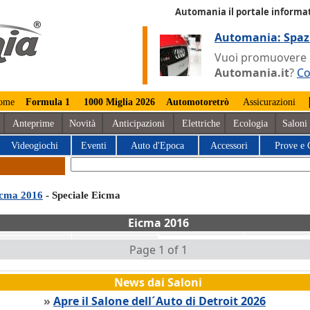
Automania il portale informat
Automania: Spaz
Vuoi promuovere la
Automania.it
?
Co
ome
Formula 1
1000 Miglia 2026
Automotoretrò
Assicurazioni
Anteprime
Novità
Anticipazioni
Elettriche
Ecologia
Saloni
Videogiochi
Eventi
Auto d'Epoca
Accessori
Prove e 
cma 2016
- Speciale Eicma
Eicma 2016
Page 1 of 1
News dai Saloni
»
Apre il Salone dell´Auto di Detroit 2026