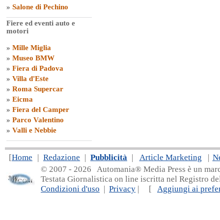
»
Salone di Pechino
Fiere ed eventi auto e
motori
»
Mille Miglia
»
Museo BMW
»
Fiera di Padova
»
Villa d'Este
»
Roma Supercar
»
Eicma
»
Fiera del Camper
»
Parco Valentino
»
Valli e Nebbie
[
Home
|
Redazione
|
Pubblicità
|
Article Marketing
|
N
© 2007 - 20
26 Automania® Media Press è un marchio 
Testata Giornalistica on line iscritta nel Registro d
Condizioni d'uso
|
Privacy
| [
Aggiungi ai prefer