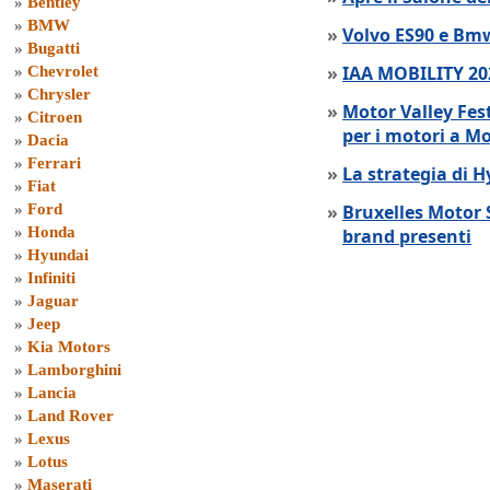
»
Bentley
»
BMW
»
Volvo ES90 e Bmw
»
Bugatti
»
IAA MOBILITY 202
»
Chevrolet
»
Chrysler
»
Motor Valley Fes
»
Citroen
per i motori a M
»
Dacia
»
Ferrari
»
La strategia di 
»
Fiat
»
Ford
»
Bruxelles Motor 
»
Honda
brand presenti
»
Hyundai
»
Infiniti
»
Jaguar
»
Jeep
»
Kia Motors
»
Lamborghini
»
Lancia
»
Land Rover
»
Lexus
»
Lotus
»
Maserati