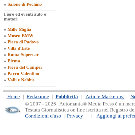
»
Salone di Pechino
Fiere ed eventi auto e
motori
»
Mille Miglia
»
Museo BMW
»
Fiera di Padova
»
Villa d'Este
»
Roma Supercar
»
Eicma
»
Fiera del Camper
»
Parco Valentino
»
Valli e Nebbie
[
Home
|
Redazione
|
Pubblicità
|
Article Marketing
|
N
© 2007 - 20
26 Automania® Media Press è un marchio 
Testata Giornalistica on line iscritta nel Registro d
Condizioni d'uso
|
Privacy
| [
Aggiungi ai prefer