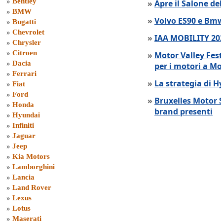
»
Bentley
»
Apre il Salone de
»
BMW
»
Volvo ES90 e Bmw
»
Bugatti
»
Chevrolet
»
IAA MOBILITY 202
»
Chrysler
»
Citroen
»
Motor Valley Fes
»
Dacia
per i motori a M
»
Ferrari
»
La strategia di 
»
Fiat
»
Ford
»
Bruxelles Motor 
»
Honda
brand presenti
»
Hyundai
»
Infiniti
»
Jaguar
»
Jeep
»
Kia Motors
»
Lamborghini
»
Lancia
»
Land Rover
»
Lexus
»
Lotus
»
Maserati