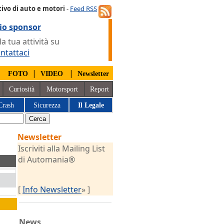
ivo di auto e motori
-
Feed RSS
io sponsor
 tua attività su
ntattaci
|
|
|
FOTO
VIDEO
Newsletter
Curiosità
Motorsport
Report
Crash
Sicurezza
Il Legale
Newsletter
Iscriviti alla Mailing List
di Automania®
[
Info Newsletter
» ]
News