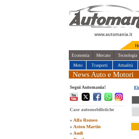
www.automania.it
H
Economia
Mercato
Tecnologia
Moto
Trasporti
Attualità
News Auto e Motori
Segui Automania!
Ei
Case automobilistiche
»
Alfa Romeo
»
Aston Martin
»
Audi