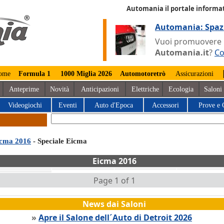
Automania il portale informat
Automania: Spaz
Vuoi promuovere la
Automania.it
?
Co
ome
Formula 1
1000 Miglia 2026
Automotoretrò
Assicurazioni
Anteprime
Novità
Anticipazioni
Elettriche
Ecologia
Saloni
Videogiochi
Eventi
Auto d'Epoca
Accessori
Prove e 
cma 2016
- Speciale Eicma
Eicma 2016
Page 1 of 1
News dai Saloni
»
Apre il Salone dell´Auto di Detroit 2026