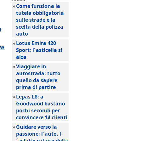
»
Come funziona la
tutela obbligatoria
sulle strade e la
scelta della polizza
e
auto
»
Lotus Emira 420
ow
Sport: l´asticella si
alza
»
Viaggiare in
autostrada: tutto
quello da sapere
prima di partire
»
Lepas L8: a
Goodwood bastano
pochi secondi per
convincere 14 clienti
»
Guidare verso la
passione: l´auto, l
´asfalto e il rito della