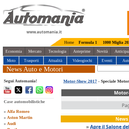
www.automania.it
Home
Formula 1
1000 Miglia 20
Economia
Mercato
Tecnologia
Anteprime
Novità
Anticipa
Moto
Trasporti
Attualità
Videogiochi
Eventi
Aut
News Auto e Motori
Segui Automania!
Motor-Show 2017
- Speciale Moto
Motor
Case automobilistiche
Pag
»
Alfa Romeo
»
Aston Martin
News 
»
Audi
»
Apre il Salone de