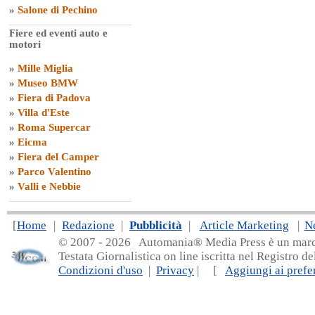
»
Salone di Pechino
Fiere ed eventi auto e
motori
»
Mille Miglia
»
Museo BMW
»
Fiera di Padova
»
Villa d'Este
»
Roma Supercar
»
Eicma
»
Fiera del Camper
»
Parco Valentino
»
Valli e Nebbie
[
Home
|
Redazione
|
Pubblicità
|
Article Marketing
|
N
© 2007 - 20
26 Automania® Media Press è un marchio 
Testata Giornalistica on line iscritta nel Registro d
Condizioni d'uso
|
Privacy
| [
Aggiungi ai prefer