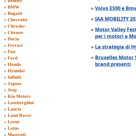
»
Bentley
»
BMW
»
Volvo ES90 e Bmw
»
Bugatti
»
IAA MOBILITY 202
»
Chevrolet
»
Chrysler
»
Motor Valley Fes
»
Citroen
per i motori a M
»
Dacia
»
Ferrari
»
La strategia di 
»
Fiat
»
Bruxelles Motor 
»
Ford
brand presenti
»
Honda
»
Hyundai
»
Infiniti
»
Jaguar
»
Jeep
»
Kia Motors
»
Lamborghini
»
Lancia
»
Land Rover
»
Lexus
»
Lotus
»
Maserati