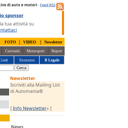
ivo di auto e motori
-
Feed RSS
io sponsor
 tua attività su
ntattaci
|
|
|
FOTO
VIDEO
Newsletter
Curiosità
Motorsport
Report
Crash
Sicurezza
Il Legale
Newsletter
Iscriviti alla Mailing List
di Automania®
[
Info Newsletter
» ]
News