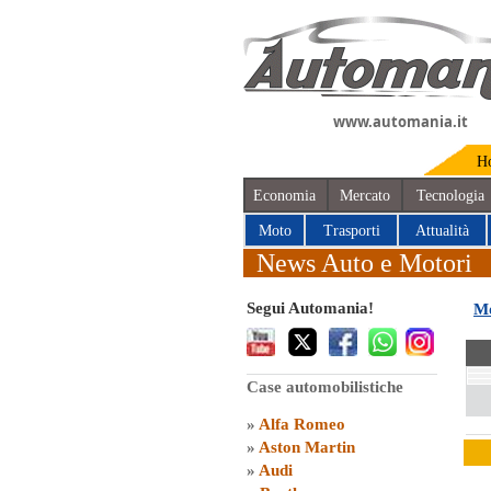
www.automania.it
H
Economia
Mercato
Tecnologia
Moto
Trasporti
Attualità
News Auto e Motori
Segui Automania!
Mo
Case automobilistiche
»
Alfa Romeo
»
Aston Martin
»
Audi