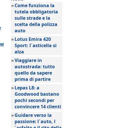
»
Come funziona la
tutela obbligatoria
sulle strade e la
scelta della polizza
e
auto
»
Lotus Emira 420
ow
Sport: l´asticella si
alza
»
Viaggiare in
autostrada: tutto
quello da sapere
prima di partire
»
Lepas L8: a
Goodwood bastano
pochi secondi per
convincere 14 clienti
»
Guidare verso la
passione: l´auto, l
´asfalto e il rito della