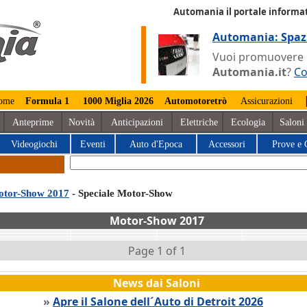
Automania il portale informat
Automania: Spaz
Vuoi promuovere la
Automania.it
?
Co
ome
Formula 1
1000 Miglia 2026
Automotoretrò
Assicurazioni
Anteprime
Novità
Anticipazioni
Elettriche
Ecologia
Saloni
Videogiochi
Eventi
Auto d'Epoca
Accessori
Prove e 
tor-Show 2017
- Speciale Motor-Show
Motor-Show 2017
Page 1 of 1
News dai Saloni
»
Apre il Salone dell´Auto di Detroit 2026