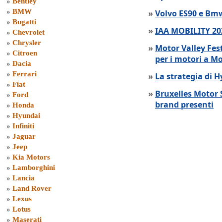
»
Bentley
»
BMW
»
Volvo ES90 e Bmw
»
Bugatti
»
IAA MOBILITY 202
»
Chevrolet
»
Chrysler
»
Motor Valley Fes
»
Citroen
per i motori a M
»
Dacia
»
Ferrari
»
La strategia di 
»
Fiat
»
Bruxelles Motor 
»
Ford
brand presenti
»
Honda
»
Hyundai
»
Infiniti
»
Jaguar
»
Jeep
»
Kia Motors
»
Lamborghini
»
Lancia
»
Land Rover
»
Lexus
»
Lotus
»
Maserati