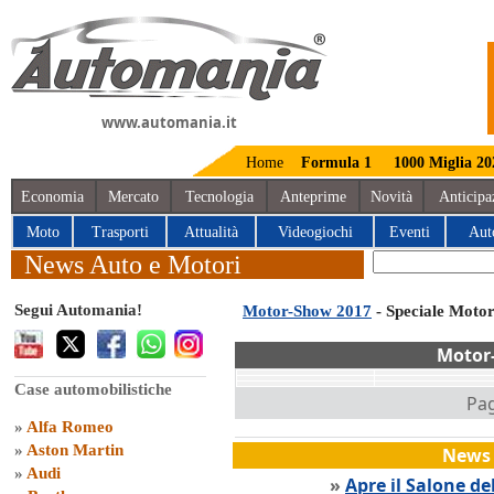
www.automania.it
Home
Formula 1
1000 Miglia 20
Economia
Mercato
Tecnologia
Anteprime
Novità
Anticipa
Moto
Trasporti
Attualità
Videogiochi
Eventi
Aut
News Auto e Motori
Segui Automania!
Motor-Show 2017
- Speciale Moto
Motor
Case automobilistiche
Pag
»
Alfa Romeo
»
Aston Martin
News 
»
Audi
»
Apre il Salone de