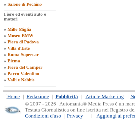
»
Salone di Pechino
Fiere ed eventi auto e
motori
»
Mille Miglia
»
Museo BMW
»
Fiera di Padova
»
Villa d'Este
»
Roma Supercar
»
Eicma
»
Fiera del Camper
»
Parco Valentino
»
Valli e Nebbie
[
Home
|
Redazione
|
Pubblicità
|
Article Marketing
|
N
© 2007 - 20
26 Automania® Media Press è un marchio 
Testata Giornalistica on line iscritta nel Registro d
Condizioni d'uso
|
Privacy
| [
Aggiungi ai prefer