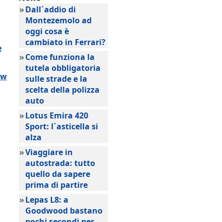
»
Dall´addio di
Montezemolo ad
oggi cosa è
cambiato in Ferrari?
e
»
Come funziona la
tutela obbligatoria
ow
sulle strade e la
scelta della polizza
auto
»
Lotus Emira 420
Sport: l´asticella si
alza
»
Viaggiare in
autostrada: tutto
quello da sapere
prima di partire
»
Lepas L8: a
Goodwood bastano
pochi secondi per