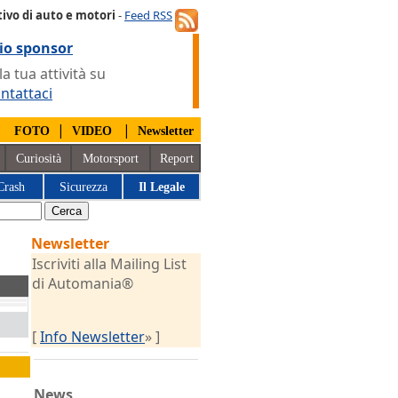
ivo di auto e motori
-
Feed RSS
io sponsor
 tua attività su
ntattaci
|
|
|
FOTO
VIDEO
Newsletter
Curiosità
Motorsport
Report
Crash
Sicurezza
Il Legale
Newsletter
Iscriviti alla Mailing List
di Automania®
[
Info Newsletter
» ]
News