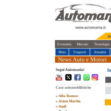
www.automania.it
H
Economia
Mercato
Tecnologia
Moto
Trasporti
Attualità
News Auto e Motori
Segui Automania!
Su
Case automobilistiche
»
Alfa Romeo
»
Aston Martin
»
Audi