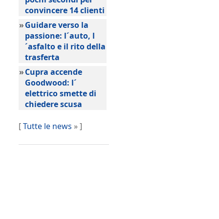
convincere 14 clienti
»
Guidare verso la
passione: l´auto, l
´asfalto e il rito della
trasferta
»
Cupra accende
Goodwood: l´
elettrico smette di
chiedere scusa
[
Tutte le news
» ]