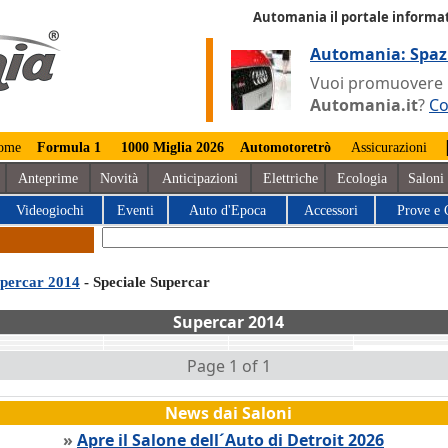
Automania il portale informat
Automania: Spaz
Vuoi promuovere la
Automania.it
?
Co
ome
Formula 1
1000 Miglia 2026
Automotoretrò
Assicurazioni
Anteprime
Novità
Anticipazioni
Elettriche
Ecologia
Saloni
Videogiochi
Eventi
Auto d'Epoca
Accessori
Prove e 
percar 2014
- Speciale Supercar
Supercar 2014
Page 1 of 1
News dai Saloni
»
Apre il Salone dell´Auto di Detroit 2026