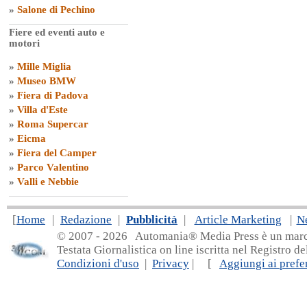
»
Salone di Pechino
Fiere ed eventi auto e
motori
»
Mille Miglia
»
Museo BMW
»
Fiera di Padova
»
Villa d'Este
»
Roma Supercar
»
Eicma
»
Fiera del Camper
»
Parco Valentino
»
Valli e Nebbie
[
Home
|
Redazione
|
Pubblicità
|
Article Marketing
|
N
© 2007 - 20
26 Automania® Media Press è un marchio 
Testata Giornalistica on line iscritta nel Registro d
Condizioni d'uso
|
Privacy
| [
Aggiungi ai prefer