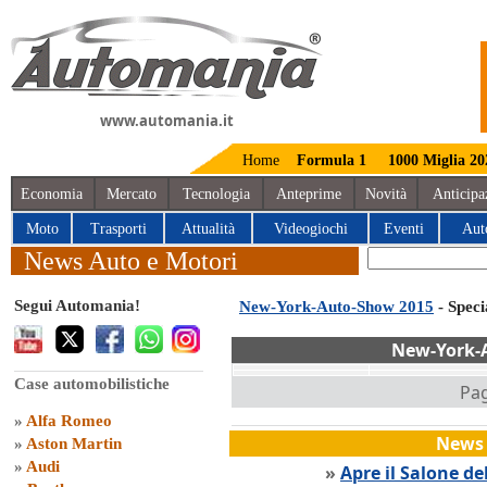
www.automania.it
Home
Formula 1
1000 Miglia 20
Economia
Mercato
Tecnologia
Anteprime
Novità
Anticipa
Moto
Trasporti
Attualità
Videogiochi
Eventi
Aut
News Auto e Motori
Segui Automania!
New-York-Auto-Show 2015
- Spec
New-York-
Case automobilistiche
Pag
»
Alfa Romeo
News 
»
Aston Martin
»
Audi
»
Apre il Salone de