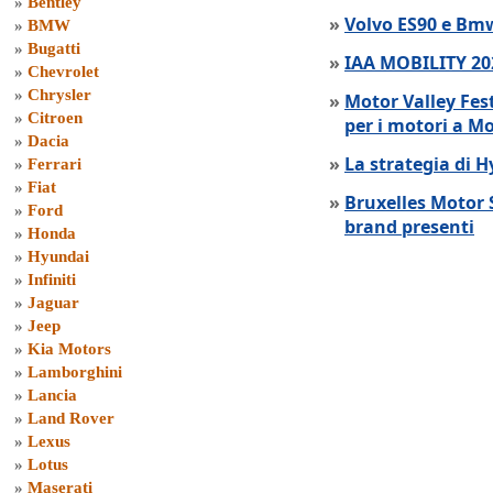
»
Bentley
»
Volvo ES90 e Bmw
»
BMW
»
Bugatti
»
IAA MOBILITY 202
»
Chevrolet
»
Chrysler
»
Motor Valley Fes
»
Citroen
per i motori a M
»
Dacia
»
La strategia di 
»
Ferrari
»
Fiat
»
Bruxelles Motor 
»
Ford
brand presenti
»
Honda
»
Hyundai
»
Infiniti
»
Jaguar
»
Jeep
»
Kia Motors
»
Lamborghini
»
Lancia
»
Land Rover
»
Lexus
»
Lotus
»
Maserati