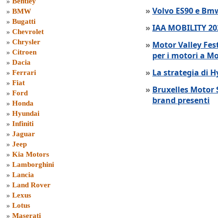
»
Bentley
»
Volvo ES90 e Bmw
»
BMW
»
Bugatti
»
IAA MOBILITY 202
»
Chevrolet
»
Chrysler
»
Motor Valley Fes
»
Citroen
per i motori a M
»
Dacia
»
La strategia di 
»
Ferrari
»
Fiat
»
Bruxelles Motor 
»
Ford
brand presenti
»
Honda
»
Hyundai
»
Infiniti
»
Jaguar
»
Jeep
»
Kia Motors
»
Lamborghini
»
Lancia
»
Land Rover
»
Lexus
»
Lotus
»
Maserati