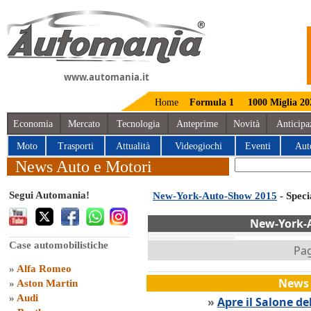
www.automania.it
Home
Formula 1
1000 Miglia 20
Economia
Mercato
Tecnologia
Anteprime
Novità
Anticipa
Moto
Trasporti
Attualità
Videogiochi
Eventi
Aut
News Auto e Motori
Segui Automania!
New-York-Auto-Show 2015
- Spec
New-York-
Case automobilistiche
Pag
»
Alfa Romeo
News 
»
Aston Martin
»
Audi
»
Apre il Salone de