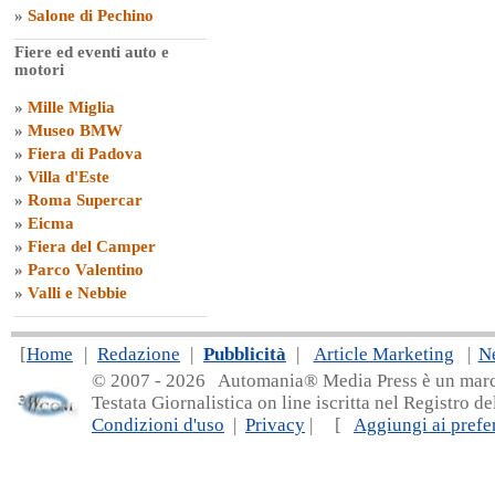
»
Salone di Pechino
Fiere ed eventi auto e
motori
»
Mille Miglia
»
Museo BMW
»
Fiera di Padova
»
Villa d'Este
»
Roma Supercar
»
Eicma
»
Fiera del Camper
»
Parco Valentino
»
Valli e Nebbie
[
Home
|
Redazione
|
Pubblicità
|
Article Marketing
|
N
© 2007 - 20
26 Automania® Media Press è un marchio 
Testata Giornalistica on line iscritta nel Registro d
Condizioni d'uso
|
Privacy
| [
Aggiungi ai prefer