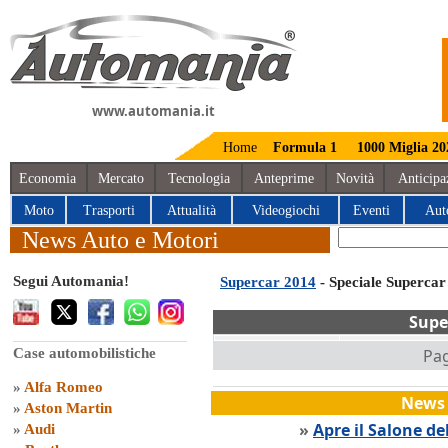
www.automania.it
Home
Formula 1
1000 Miglia 20
Economia
Mercato
Tecnologia
Anteprime
Novità
Anticipa
Moto
Trasporti
Attualità
Videogiochi
Eventi
Aut
News Auto e Motori
Segui Automania!
Supercar 2014
- Speciale Supercar
Supe
Case automobilistiche
Pag
»
Alfa Romeo
News 
»
Aston Martin
»
Apre il Salone de
»
Audi