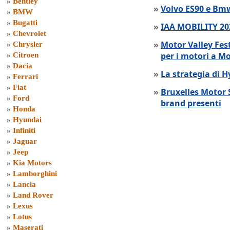
»
Bentley
»
Volvo ES90 e Bmw
»
BMW
»
Bugatti
»
IAA MOBILITY 202
»
Chevrolet
»
Motor Valley Fes
»
Chrysler
per i motori a M
»
Citroen
»
Dacia
»
La strategia di 
»
Ferrari
»
Fiat
»
Bruxelles Motor 
»
Ford
brand presenti
»
Honda
»
Hyundai
»
Infiniti
»
Jaguar
»
Jeep
»
Kia Motors
»
Lamborghini
»
Lancia
»
Land Rover
»
Lexus
»
Lotus
»
Maserati