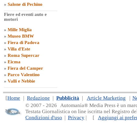
»
Salone di Pechino
Fiere ed eventi auto e
motori
»
Mille Miglia
»
Museo BMW
»
Fiera di Padova
»
Villa d'Este
»
Roma Supercar
»
Eicma
»
Fiera del Camper
»
Parco Valentino
»
Valli e Nebbie
[
Home
|
Redazione
|
Pubblicità
|
Article Marketing
|
N
© 2007 - 20
26 Automania® Media Press è un marchio 
Testata Giornalistica on line iscritta nel Registro d
Condizioni d'uso
|
Privacy
| [
Aggiungi ai prefer