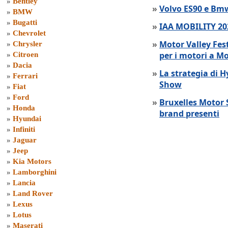
»
Bentley
»
Volvo ES90 e Bmw
»
BMW
»
Bugatti
»
IAA MOBILITY 202
»
Chevrolet
»
Motor Valley Fes
»
Chrysler
per i motori a M
»
Citroen
»
Dacia
»
La strategia di 
»
Ferrari
Show
»
Fiat
»
Ford
»
Bruxelles Motor 
»
Honda
brand presenti
»
Hyundai
»
Infiniti
»
Jaguar
»
Jeep
»
Kia Motors
»
Lamborghini
»
Lancia
»
Land Rover
»
Lexus
»
Lotus
»
Maserati