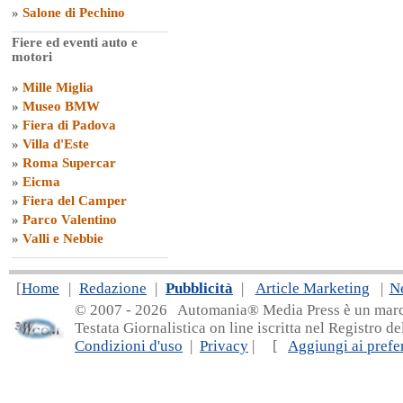
»
Salone di Pechino
Fiere ed eventi auto e
motori
»
Mille Miglia
»
Museo BMW
»
Fiera di Padova
»
Villa d'Este
»
Roma Supercar
»
Eicma
»
Fiera del Camper
»
Parco Valentino
»
Valli e Nebbie
[
Home
|
Redazione
|
Pubblicità
|
Article Marketing
|
N
© 2007 - 20
26 Automania® Media Press è un marchio 
Testata Giornalistica on line iscritta nel Registro d
Condizioni d'uso
|
Privacy
| [
Aggiungi ai prefer