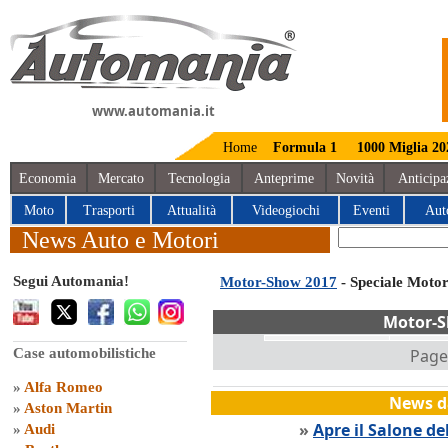
www.automania.it
Home
Formula 1
1000 Miglia 20
Economia
Mercato
Tecnologia
Anteprime
Novità
Anticipa
Moto
Trasporti
Attualità
Videogiochi
Eventi
Aut
News Auto e Motori
Segui Automania!
Motor-Show 2017
- Speciale Moto
Motor-S
Case automobilistiche
Page 
»
Alfa Romeo
News da
»
Aston Martin
»
Apre il Salone de
»
Audi