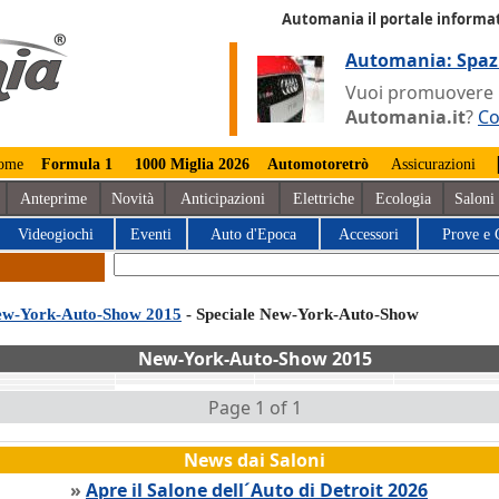
Automania il portale informat
Automania: Spaz
Vuoi promuovere la
Automania.it
?
Co
ome
Formula 1
1000 Miglia 2026
Automotoretrò
Assicurazioni
Anteprime
Novità
Anticipazioni
Elettriche
Ecologia
Saloni
Videogiochi
Eventi
Auto d'Epoca
Accessori
Prove e 
w-York-Auto-Show 2015
- Speciale New-York-Auto-Show
New-York-Auto-Show 2015
Page 1 of 1
News dai Saloni
»
Apre il Salone dell´Auto di Detroit 2026