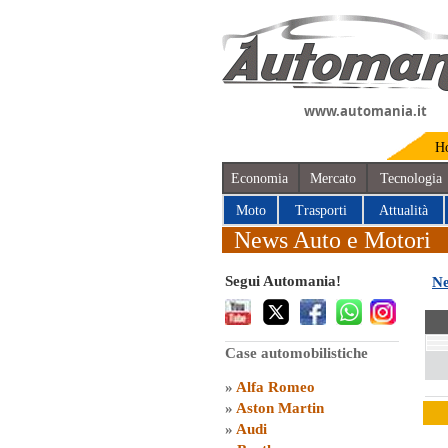
www.automania.it
H
Economia
Mercato
Tecnologia
Moto
Trasporti
Attualità
News Auto e Motori
Segui Automania!
Ne
Case automobilistiche
»
Alfa Romeo
»
Aston Martin
»
Audi