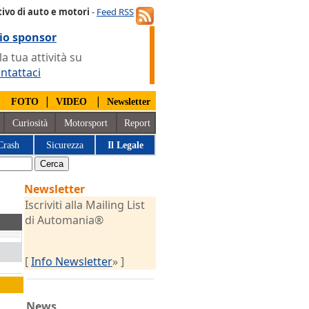
ivo di auto e motori
-
Feed RSS
io sponsor
 tua attività su
ntattaci
|
|
|
FOTO
VIDEO
Newsletter
Curiosità
Motorsport
Report
Crash
Sicurezza
Il Legale
Newsletter
Iscriviti alla Mailing List
di Automania®
[
Info Newsletter
» ]
News