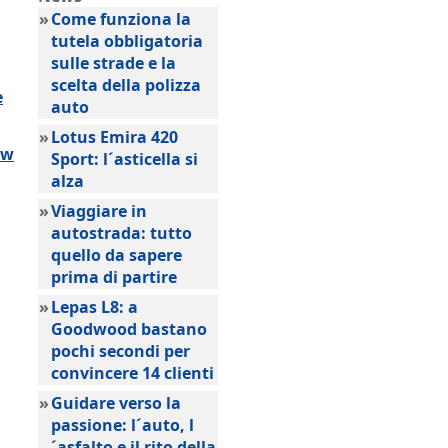
»
Come funziona la
tutela obbligatoria
sulle strade e la
scelta della polizza
e
auto
»
Lotus Emira 420
ow
Sport: l´asticella si
alza
»
Viaggiare in
autostrada: tutto
quello da sapere
prima di partire
»
Lepas L8: a
Goodwood bastano
pochi secondi per
convincere 14 clienti
»
Guidare verso la
passione: l´auto, l
´asfalto e il rito della