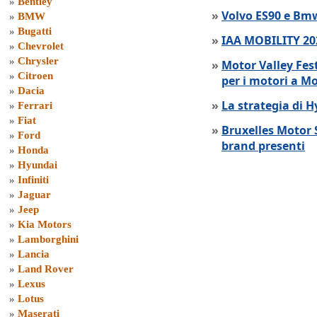
»
Bentley
»
Volvo ES90 e Bmw
»
BMW
»
Bugatti
»
IAA MOBILITY 202
»
Chevrolet
»
Chrysler
»
Motor Valley Fes
»
Citroen
per i motori a M
»
Dacia
»
La strategia di 
»
Ferrari
»
Fiat
»
Bruxelles Motor 
»
Ford
brand presenti
»
Honda
»
Hyundai
»
Infiniti
»
Jaguar
»
Jeep
»
Kia Motors
»
Lamborghini
»
Lancia
»
Land Rover
»
Lexus
»
Lotus
»
Maserati