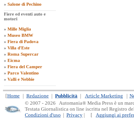
»
Salone di Pechino
Fiere ed eventi auto e
motori
»
Mille Miglia
»
Museo BMW
»
Fiera di Padova
»
Villa d'Este
»
Roma Supercar
»
Eicma
»
Fiera del Camper
»
Parco Valentino
»
Valli e Nebbie
[
Home
|
Redazione
|
Pubblicità
|
Article Marketing
|
N
© 2007 - 20
26 Automania® Media Press è un marchio 
Testata Giornalistica on line iscritta nel Registro d
Condizioni d'uso
|
Privacy
| [
Aggiungi ai prefer