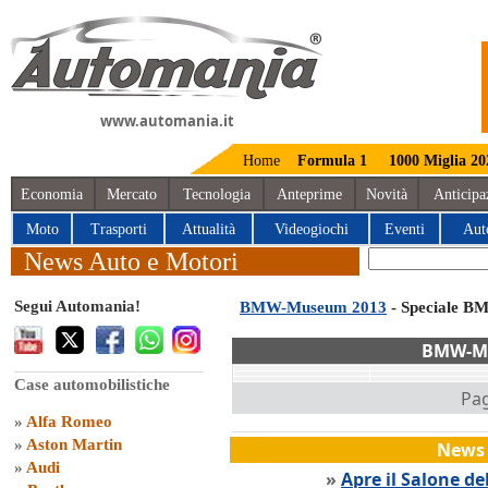
www.automania.it
Home
Formula 1
1000 Miglia 20
Economia
Mercato
Tecnologia
Anteprime
Novità
Anticipa
Moto
Trasporti
Attualità
Videogiochi
Eventi
Aut
News Auto e Motori
Segui Automania!
BMW-Museum 2013
- Speciale 
BMW-M
Case automobilistiche
Pag
»
Alfa Romeo
»
Aston Martin
News 
»
Audi
»
Apre il Salone de