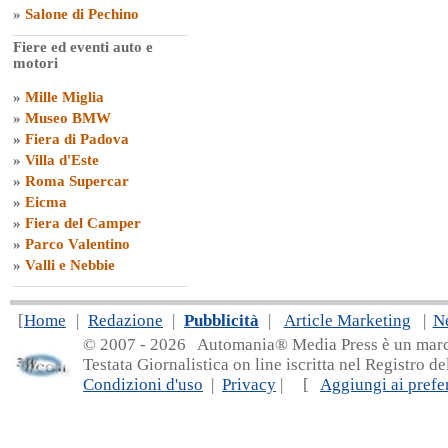
»
Salone di Pechino
Fiere ed eventi auto e
motori
»
Mille Miglia
»
Museo BMW
»
Fiera di Padova
»
Villa d'Este
»
Roma Supercar
»
Eicma
»
Fiera del Camper
»
Parco Valentino
»
Valli e Nebbie
[
Home
|
Redazione
|
Pubblicità
|
Article Marketing
|
N
© 2007 - 20
26 Automania® Media Press è un marchio 
Testata Giornalistica on line iscritta nel Registro d
Condizioni d'uso
|
Privacy
| [
Aggiungi ai prefer