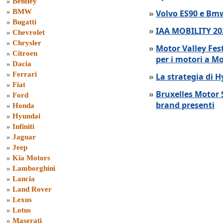
»
Bentley
»
BMW
»
Volvo ES90 e Bmw
»
Bugatti
»
IAA MOBILITY 202
»
Chevrolet
»
Chrysler
»
Motor Valley Fes
»
Citroen
per i motori a M
»
Dacia
»
Ferrari
»
La strategia di 
»
Fiat
»
Bruxelles Motor 
»
Ford
brand presenti
»
Honda
»
Hyundai
»
Infiniti
»
Jaguar
»
Jeep
»
Kia Motors
»
Lamborghini
»
Lancia
»
Land Rover
»
Lexus
»
Lotus
»
Maserati