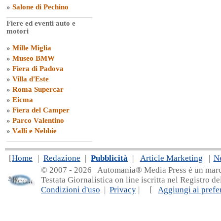
»
Salone di Pechino
Fiere ed eventi auto e
motori
»
Mille Miglia
»
Museo BMW
»
Fiera di Padova
»
Villa d'Este
»
Roma Supercar
»
Eicma
»
Fiera del Camper
»
Parco Valentino
»
Valli e Nebbie
[
Home
|
Redazione
|
Pubblicità
|
Article Marketing
|
N
© 2007 - 20
26 Automania® Media Press è un marchio 
Testata Giornalistica on line iscritta nel Registro d
Condizioni d'uso
|
Privacy
| [
Aggiungi ai prefer