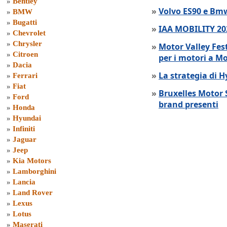
»
Bentley
»
Volvo ES90 e Bmw
»
BMW
»
Bugatti
»
IAA MOBILITY 202
»
Chevrolet
»
Chrysler
»
Motor Valley Fes
»
Citroen
per i motori a M
»
Dacia
»
La strategia di 
»
Ferrari
»
Fiat
»
Bruxelles Motor 
»
Ford
brand presenti
»
Honda
»
Hyundai
»
Infiniti
»
Jaguar
»
Jeep
»
Kia Motors
»
Lamborghini
»
Lancia
»
Land Rover
»
Lexus
»
Lotus
»
Maserati