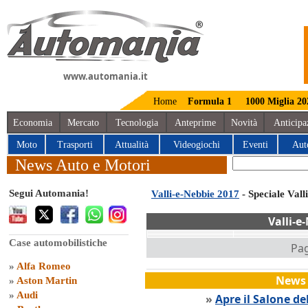
www.automania.it
Home
Formula 1
1000 Miglia 20
Economia
Mercato
Tecnologia
Anteprime
Novità
Anticipa
Moto
Trasporti
Attualità
Videogiochi
Eventi
Aut
News Auto e Motori
Segui Automania!
Valli-e-Nebbie 2017
- Speciale Vall
Valli-e
Case automobilistiche
Pag
»
Alfa Romeo
News 
»
Aston Martin
»
Audi
»
Apre il Salone de