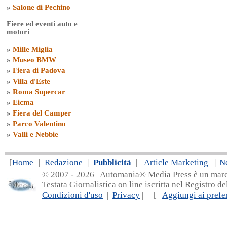
»
Salone di Pechino
Fiere ed eventi auto e
motori
»
Mille Miglia
»
Museo BMW
»
Fiera di Padova
»
Villa d'Este
»
Roma Supercar
»
Eicma
»
Fiera del Camper
»
Parco Valentino
»
Valli e Nebbie
[
Home
|
Redazione
|
Pubblicità
|
Article Marketing
|
N
© 2007 - 20
26 Automania® Media Press è un marchio 
Testata Giornalistica on line iscritta nel Registro d
Condizioni d'uso
|
Privacy
| [
Aggiungi ai prefer