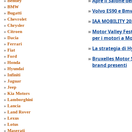
»
Apre il Salone de
»
Bentley
»
BMW
»
Volvo ES90 e Bmw
»
Bugatti
»
Chevrolet
»
IAA MOBILITY 202
»
Chrysler
»
Motor Valley Fes
»
Citroen
per i motori a M
»
Dacia
»
Ferrari
»
La strategia di 
»
Fiat
»
Ford
»
Bruxelles Motor 
»
Honda
brand presenti
»
Hyundai
»
Infiniti
»
Jaguar
»
Jeep
»
Kia Motors
»
Lamborghini
»
Lancia
»
Land Rover
»
Lexus
»
Lotus
»
Maserati