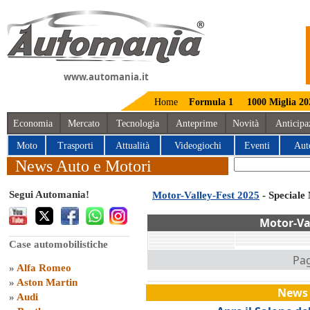
www.automania.it
Home
Formula 1
1000 Miglia 20
Economia
Mercato
Tecnologia
Anteprime
Novità
Anticipa
Moto
Trasporti
Attualità
Videogiochi
Eventi
Aut
News Auto e Motori
Segui Automania!
Motor-Valley-Fest 2025
- Speciale
Motor-Va
Case automobilistiche
Pag
»
Alfa Romeo
»
Aston Martin
News 
»
Audi