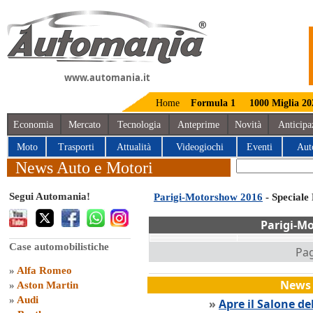
www.automania.it
Home
Formula 1
1000 Miglia 20
Economia
Mercato
Tecnologia
Anteprime
Novità
Anticipa
Moto
Trasporti
Attualità
Videogiochi
Eventi
Aut
News Auto e Motori
Segui Automania!
Parigi-Motorshow 2016
- Speciale
Parigi-M
Case automobilistiche
Pag
»
Alfa Romeo
News 
»
Aston Martin
»
Audi
»
Apre il Salone de