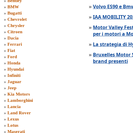
»
Bentley
»
Volvo ES90 e Bmw
»
BMW
»
Bugatti
»
IAA MOBILITY 202
»
Chevrolet
»
Chrysler
»
Motor Valley Fes
»
Citroen
per i motori a M
»
Dacia
»
La strategia di 
»
Ferrari
»
Fiat
»
Bruxelles Motor 
»
Ford
brand presenti
»
Honda
»
Hyundai
»
Infiniti
»
Jaguar
»
Jeep
»
Kia Motors
»
Lamborghini
»
Lancia
»
Land Rover
»
Lexus
»
Lotus
»
Maserati