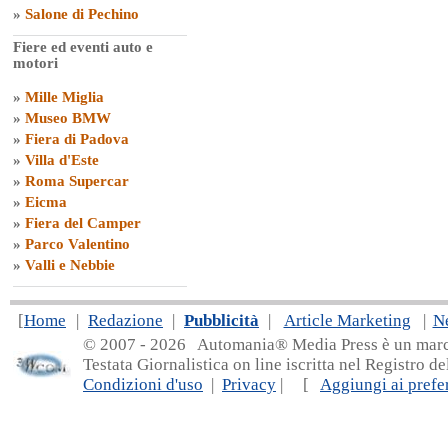
»
Salone di Pechino
Fiere ed eventi auto e
motori
»
Mille Miglia
»
Museo BMW
»
Fiera di Padova
»
Villa d'Este
»
Roma Supercar
»
Eicma
»
Fiera del Camper
»
Parco Valentino
»
Valli e Nebbie
[
Home
|
Redazione
|
Pubblicità
|
Article Marketing
|
N
© 2007 - 20
26 Automania® Media Press è un marchio 
Testata Giornalistica on line iscritta nel Registro d
Condizioni d'uso
|
Privacy
| [
Aggiungi ai prefer