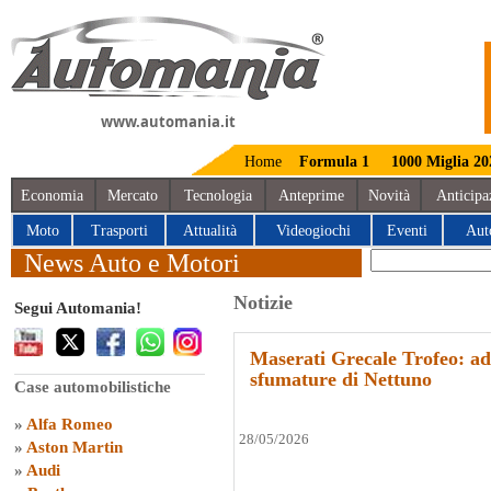
www.automania.it
Home
Formula 1
1000 Miglia 20
Economia
Mercato
Tecnologia
Anteprime
Novità
Anticipa
Moto
Trasporti
Attualità
Videogiochi
Eventi
Aut
News Auto e Motori
Notizie
Segui Automania!
Maserati Grecale Trofeo: ad
sfumature di Nettuno
Case automobilistiche
»
Alfa Romeo
28/05/2026
»
Aston Martin
»
Audi