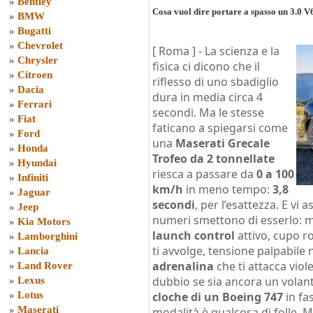
»
Bentley
Cosa vuol dire portare a spasso un 3.0 V6
»
BMW
»
Bugatti
»
Chevrolet
[ Roma ] -
La scienza e la
»
Chrysler
fisica ci dicono che il
»
Citroen
riflesso di uno sbadiglio
»
Dacia
dura in media circa 4
»
Ferrari
secondi. Ma le stesse
»
Fiat
faticano a spiegarsi come
»
Ford
una
Maserati Grecale
»
Honda
Trofeo da 2 tonnellate
»
Hyundai
riesca a passare da
0 a 100
»
Infiniti
km/h
in meno tempo:
3,8
»
Jaguar
secondi
, per l’esattezza. E vi
»
Jeep
numeri smettono di esserlo: m
»
Kia Motors
launch control
attivo, cupo r
»
Lamborghini
ti avvolge, tensione palpabile 
»
Lancia
adrenalina
che ti attacca viol
»
Land Rover
dubbio se sia ancora un volant
»
Lexus
»
Lotus
cloche di un Boeing 747
in fa
»
Maserati
modalità è qualcosa di folle. Ma 