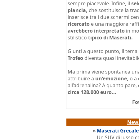
sempre piacevole. Infine, il
sel
plancia,
che sostituisce la tra
inserisce tra i due schermi ce
ricercato
e una maggiore raff
avrebbero interpretato
in mo
stilistico
tipico di Maserati.
Giunti a questo punto, il tema
Trofeo
diventa quasi inevitabil
Ma prima viene spontanea u
attribuire a
un’emozione,
o a 
all’adrenalina? A quanto pare,
circa 128.000 euro...
Fo
News
»
Maserati Grecale
Un SUV di lusso co