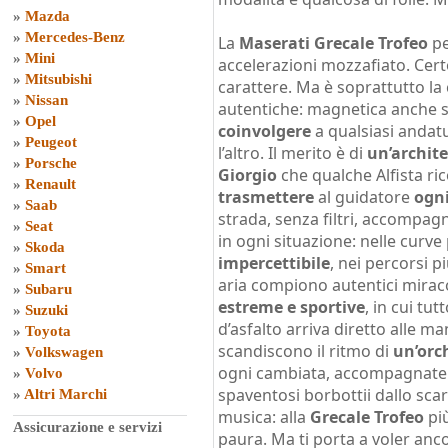
»
Mazda
»
Mercedes-Benz
La
Maserati Grecale Trofeo
pe
»
Mini
accelerazioni mozzafiato. Cert
»
Mitsubishi
carattere. Ma è soprattutto la
»
Nissan
autentiche: magnetica anche s
»
Opel
coinvolgere
a qualsiasi andat
»
Peugeot
l’altro. Il merito è di
un’archite
»
Porsche
Giorgio
che qualche Alfista ri
»
Renault
trasmettere
al guidatore
ogn
»
Saab
strada, senza filtri, accompag
»
Seat
in ogni situazione: nelle curve 
»
Skoda
impercettibile
, nei percorsi 
»
Smart
aria compiono autentici miracol
»
Subaru
estreme e sportive
, in cui tu
»
Suzuki
d’asfalto arriva diretto alle man
»
Toyota
scandiscono il ritmo di
un’orc
»
Volkswagen
ogni cambiata, accompagnat
»
Volvo
spaventosi borbottii dallo scar
»
Altri Marchi
musica: alla
Grecale Trofeo
più
Assicurazione e servizi
paura. Ma ti porta a voler anc