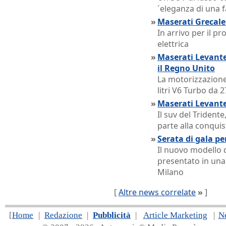
´eleganza di una f
»
Maserati Grecale:
In arrivo per il p
elettrica
»
Maserati Levante
il Regno Unito
La motorizzazione 
litri V6 Turbo da 
»
Maserati Levante
Il suv del Tridente
parte alla conquis
»
Serata di gala pe
Il nuovo modello 
presentato in una
Milano
[
Altre news correlate
»
]
[
Home
|
Redazione
|
Pubblicità
|
Article Marketing
|
N