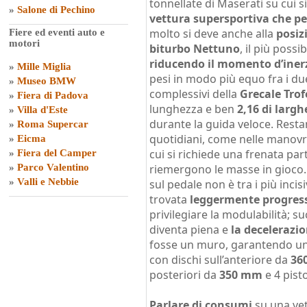
tonnellate di Maserati su cui s
»
Salone di Pechino
vettura supersportiva che p
molto si deve anche alla
posiz
Fiere ed eventi auto e
motori
biturbo Nettuno
, il più possi
riducendo il momento d’inerzi
»
Mille Miglia
pesi in modo più equo fra i du
»
Museo BMW
complessivi della
Grecale Trof
»
Fiera di Padova
lunghezza e ben
2,16 di largh
»
Villa d'Este
durante la guida veloce. Restan
»
Roma Supercar
quotidiani, come nelle manovre
»
Eicma
cui si richiede una frenata pa
»
Fiera del Camper
»
Parco Valentino
riemergono le masse in gioco
»
Valli e Nebbie
sul pedale non è tra i più incisi
trovata
leggermente progressi
privilegiare la modulabilità; s
diventa piena e
la decelerazio
fosse un muro, garantendo un
con dischi sull’anteriore da
36
posteriori da
350 mm
e 4 pist
Parlare di consumi
su una ve