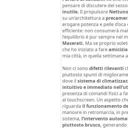
pensare di discutere del sesso
inutile.
Il propulsore
Nettuno
su un’architettura a
precamer
erogare potenza e pelle d’oca 
efficiente: non consumerà ma
l’equilibrio è pur sempre nel 
Maserati.
Ma se proprio volet
che ho iniziato a fare
amicizia
mia città, in quella settimana 
Non ci sono
difetti rilevanti
ch
piuttosto spunti di migliorame
dove il
sistema di climatizza
intuitivo e immediato nell’uti
presenza di comandi fisici a f
al touchscreen. Un aspetto c
riguarda
il funzionamento de
manovre in retromarcia, in pre
sistema,
l’intervento automa
piuttosto brusco,
generando u