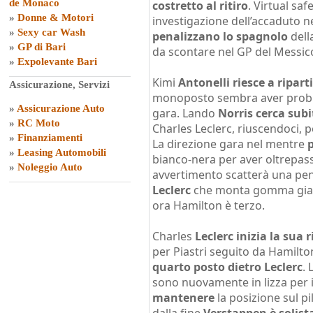
de Monaco
costretto al ritiro
. Virtual saf
»
Donne & Motori
investigazione dell’accaduto n
»
Sexy car Wash
penalizzano lo spagnolo
della
»
GP di Bari
da scontare nel GP del Messico
»
Expolevante Bari
Kimi
Antonelli riesce a ripart
Assicurazione, Servizi
monoposto sembra aver problem
»
Assicurazione Auto
gara. Lando
Norris cerca subi
»
RC Moto
Charles Leclerc, riuscendoci, p
»
Finanziamenti
La direzione gara nel mentre
»
Leasing Automobili
bianco-nera per aver oltrepassa
»
Noleggio Auto
avvertimento scatterà una pen
Leclerc
che monta gomma gialla
ora Hamilton è terzo.
Charles
Leclerc inizia la sua
per Piastri seguito da Hamilton
quarto posto dietro Leclerc
. 
sono nuovamente in lizza per i
mantenere
la posizione sul pi