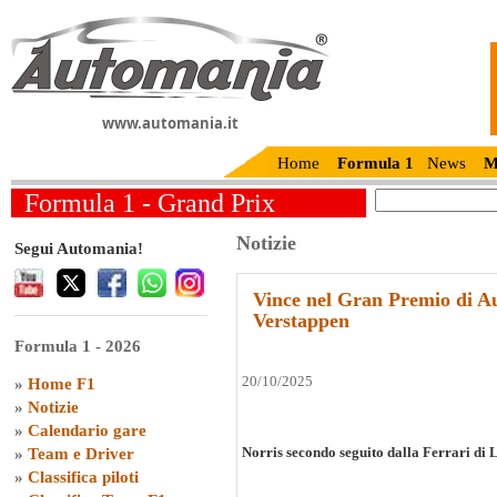
www.automania.it
Home
Formula 1
News
M
Formula 1 - Grand Prix
Notizie
Segui Automania!
Vince nel Gran Premio di Au
Verstappen
Formula 1 - 2026
20/10/2025
»
Home F1
»
Notizie
»
Calendario gare
Norris secondo seguito dalla Ferrari di L
»
Team e Driver
»
Classifica piloti