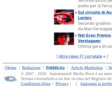
Secondo posto per
podio per la Ferra
»
Sul circuito di A
Leclerc
Secondo gradino d
da Max Verstapp
»
Nel Gran Premio 
Verstappen
Ottima gara di Le
[
Altre news F1 correlate
»
]
[
Home
|
Redazione
|
Pubblicità
|
Article Marketing
|
N
© 2007 - 20
26 Automania® Media Press è un marchio 
Testata Giornalistica on line iscritta nel Registro d
Condizioni d'uso
|
Privacy
| [
Aggiungi ai prefer