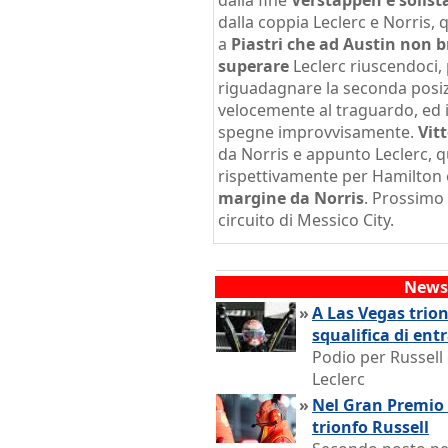
dalla fine
Verstappen è solis
dalla coppia Leclerc e Norris,
a
Piastri che ad Austin non br
superare
Leclerc riuscendoci,
riguadagnare la seconda posiz
velocemente al traguardo, ed il
spegne improvvisamente.
Vit
da Norris e appunto Leclerc, 
rispettivamente per Hamilton e 
margine da Norris
. Prossimo
circuito di Messico City.
News 
»
A Las Vegas trio
squalifica di en
Podio per Russell e
Leclerc
»
Nel Gran Premio 
trionfo Russell