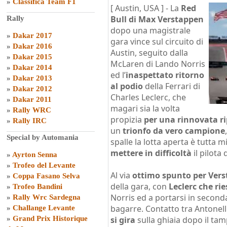
»
Classifica Team F1
[ Austin, USA ] -
La
Red
Bull di Max Verstappen
Rally
dopo una magistrale
»
Dakar 2017
gara vince sul circuito di
»
Dakar 2016
Austin, seguito dalla
»
Dakar 2015
McLaren di Lando Norris
»
Dakar 2014
ed l’
inaspettato ritorno
»
Dakar 2013
al podio
della Ferrari di
»
Dakar 2012
Charles Leclerc, che
»
Dakar 2011
magari sia la volta
»
Rally WRC
propizia
per una rinnovata r
»
Rally IRC
un
trionfo da vero campione
Special by Automania
spalle la lotta aperta è tutta 
mettere in difficoltà
il pilota 
»
Ayrton Senna
»
Trofeo del Levante
Al via
ottimo spunto per Ver
»
Coppa Fasano Selva
della gara, con
Leclerc che ri
»
Trofeo Bandini
Norris ed a portarsi in seconda 
»
Rally Wrc Sardegna
bagarre. Contatto tra Antonelli
»
Challange Levante
»
Grand Prix Historique
si gira
sulla ghiaia dopo il t