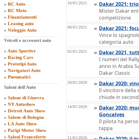
16/01/2021
»
Dakar 2021: tri
»
RC Auto
Mister Dakar entr
»
RC Moto
competizione
»
Finanziamenti
»
Leasing auto
09/01/2021
»
Dakar 2021: focu
»
Noleggio Auto
Vince lo spagnolo
Veicoli e accessori auto
categoria auto
»
Auto Sportive
02/01/2021
»
Dakar 2021, tutt
»
Racing Cars
I numeri del Rally 
»
Prototipi Auto
anno in Arabia S
»
Navigatori Auto
Dakar Classic
»
Pneumatici
20/01/2020
»
Dakar 2020: vinc
Saloni dell'Auto
Il vincitore della
chiude in second
»
Salone di Ginevra
»
NY Autoshow
14/01/2020
»
Dakar 2020: muo
»
Detroit Auto Show
Goncalves
»
Salone di Bologna
Il pilota ha perso
»
LA Auto Show
tappa
»
Parigi Motor Show
»
Saloni Francoforte
11/01/2020
»
Dakar 2020: il p