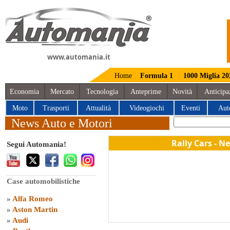
www.automania.it
Home
Formula 1
1000 Miglia 20
Economia
Mercato
Tecnologia
Anteprime
Novità
Anticipa
Moto
Trasporti
Attualità
Videogiochi
Eventi
Aut
News Auto e Motori
Rally Cars - N
Segui Automania!
Case automobilistiche
»
Alfa Romeo
»
Aston Martin
»
Audi