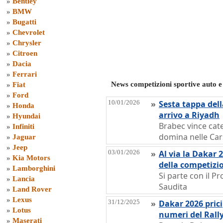
»
Bentley
»
BMW
»
Bugatti
»
Chevrolet
»
Chrysler
»
Citroen
»
Dacia
»
Ferrari
News competizioni sportive auto e
»
Fiat
»
Ford
10/01/2026
»
Sesta tappa del
»
Honda
arrivo a Riyadh
»
Hyundai
Brabec vince cate
»
Infiniti
domina nelle Car
»
Jaguar
»
Jeep
03/01/2026
»
Al via la Dakar 2
»
Kia Motors
della competizio
»
Lamborghini
Si parte con il P
»
Lancia
Saudita
»
Land Rover
»
Lexus
31/12/2025
»
Dakar 2026 pricip
»
Lotus
numeri del Rall
»
Maserati