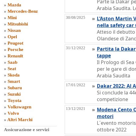
Parte la Dakar pe
»
Mazda
Arabia Saudita. L
»
Mercedes-Benz
»
Mini
30/08/2025
»
L’Aston Martin 
»
Mitsubishi
nella safety car 
»
Nissan
Atteso il debutto 
»
Opel
Olandese di Zan
»
Peugeot
31/12/2022
»
Partita la Dakar
»
Porsche
tappe
»
Renault
Il Prologo di Se
»
Saab
per le gare di do
»
Seat
Arabia Saudita
»
Skoda
»
Smart
17/01/2022
»
Dakar 2022: Al Ar
»
Subaru
Si conclude la 44
»
Suzuki
competizione
»
Toyota
»
Volkswagen
13/12/2021
»
Modena Cento Or
»
Volvo
motori
»
Altri Marchi
L´evento motori
ottobre 2022
Assicurazione e servizi