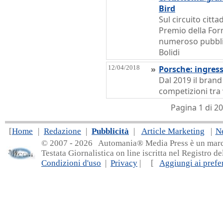
Bird
Sul circuito citta
Premio della For
numeroso pubblico
Bolidi
12/04/2018
»
Porsche: ingress
Dal 2019 il brand
competizioni tra 
Pagina 1 di 
[
Home
|
Redazione
|
Pubblicità
|
Article Marketing
|
N
© 2007 - 20
26 Automania® Media Press è un marchio 
Testata Giornalistica on line iscritta nel Registro d
Condizioni d'uso
|
Privacy
| [
Aggiungi ai prefer