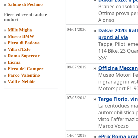
»
Salone di Pechino
Brabec consolida i
Ottima prova per
Fiere ed eventi auto e
Alonso
motori
04/01/2020
»
Dakar 2020: Rall
»
Mille Miglia
»
Museo BMW
pronti al via
»
Fiera di Padova
Tappe, Piloti emer
»
Villa d'Este
114 Bike, 23 Qua
»
Roma Supercar
SSV
»
Eicma
09/07/2019
»
Officina Meccani
»
Fiera del Camper
Museo Motori Fer
»
Parco Valentino
ingranaggi in vis
»
Valli e Nebbie
Motorsport F1-90
07/05/2018
»
Targa Florio, vi
La centoduesima 
automobilistica 
visto l´affermazi
Marco Vozzo
14/04/2018
»
ePrix Roma gran