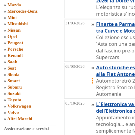
2026: la Dolce V
»
Mazda
L´eleganza su ruo
»
Mercedes-Benz
motoristica s´inc
»
Mini
31/03/2026
»
Finarte a Parma
»
Mitsubishi
tra Curve e Moto
»
Nissan
»
Opel
Collezione esclus
»
Peugeot
´Asta con una pa
»
Porsche
dal fascino pre-b
»
Renault
Supercars
»
Saab
09/03/2026
»
Auto storiche es
»
Seat
alla Fiat Antone
»
Skoda
Automotoretrò 20
»
Smart
Registro Storico F
»
Subaru
Automania
»
Suzuki
»
Toyota
05/10/2025
»
L´Elettronica va
»
Volkswagen
dell’Elettronica
»
Volvo
Appuntamento im
»
Altri Marchi
tecnologia… e an
Assicurazione e servizi
semplicemente fa