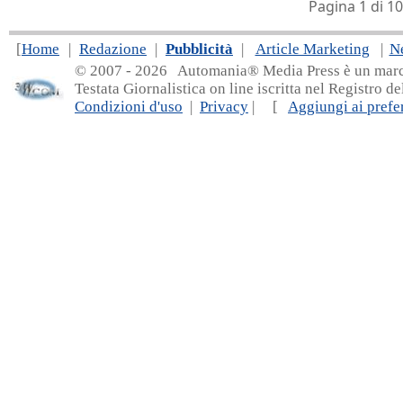
Pagina 1 di 
[
Home
|
Redazione
|
Pubblicità
|
Article Marketing
|
N
© 2007 - 20
26 Automania® Media Press è un marchio 
Testata Giornalistica on line iscritta nel Registro d
Condizioni d'uso
|
Privacy
| [
Aggiungi ai prefer