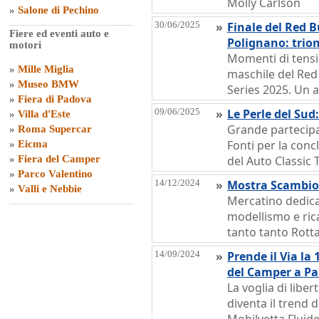
Molly Carlson
»
Salone di Pechino
30/06/2025
»
Finale del Red Bu
Fiere ed eventi auto e
Polignano: trio
motori
Momenti di tensi
»
Mille Miglia
maschile del Red 
»
Museo BMW
Series 2025. Un 
»
Fiera di Padova
09/06/2025
»
Le Perle del Sud:
»
Villa d'Este
Grande partecipa
»
Roma Supercar
Fonti per la conc
»
Eicma
»
Fiera del Camper
del Auto Classic 
»
Parco Valentino
14/12/2024
»
Mostra Scambio
»
Valli e Nebbie
Mercatino dedica
modellismo e ric
tanto tanto Rot
14/09/2024
»
Prende il Via la
del Camper a P
La voglia di libert
diventa il trend 