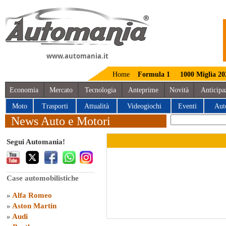
www.automania.it
Home
Formula 1
1000 Miglia 20
Economia
Mercato
Tecnologia
Anteprime
Novità
Anticipa
Moto
Trasporti
Attualità
Videogiochi
Eventi
Aut
News Auto e Motori
Segui Automania!
Case automobilistiche
»
Alfa Romeo
»
Aston Martin
»
Audi