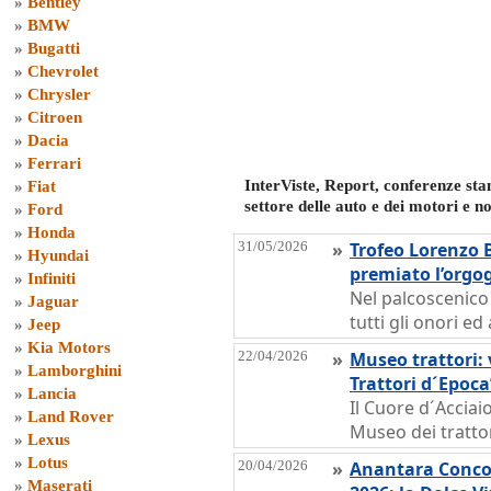
»
Bentley
»
BMW
»
Bugatti
»
Chevrolet
»
Chrysler
»
Citroen
»
Dacia
»
Ferrari
InterViste, Report, conferenze sta
»
Fiat
settore delle auto e dei motori e no
»
Ford
»
Honda
31/05/2026
»
Trofeo Lorenzo 
»
Hyundai
premiato l’orgog
»
Infiniti
Nel palcoscenico d
»
Jaguar
tutti gli onori e
»
Jeep
»
Kia Motors
22/04/2026
»
Museo trattori: 
»
Lamborghini
Trattori d´Epoca
»
Lancia
Il Cuore d´Acciai
»
Land Rover
Museo dei trattor
»
Lexus
»
Lotus
20/04/2026
»
Anantara Conco
»
Maserati