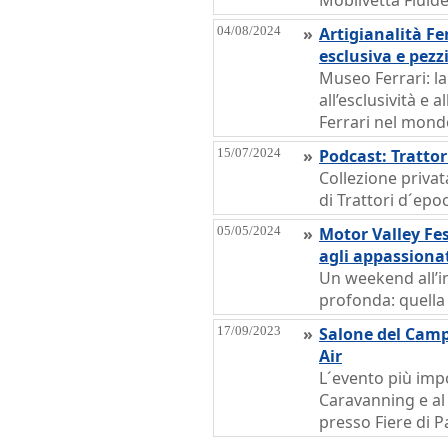
Mobilvetta Fluid
04/08/2024
»
Artigianalità Fe
esclusiva e pezz
Museo Ferrari: l
all’esclusività e 
Ferrari nel mond
15/07/2024
»
Podcast: Tratto
Collezione priva
di Trattori d´epo
05/05/2024
»
Motor Valley Fes
agli appassiona
Un weekend all’i
profonda: quella 
17/09/2023
»
Salone del Campe
Air
L´evento più imp
Caravanning e al 
presso Fiere di 