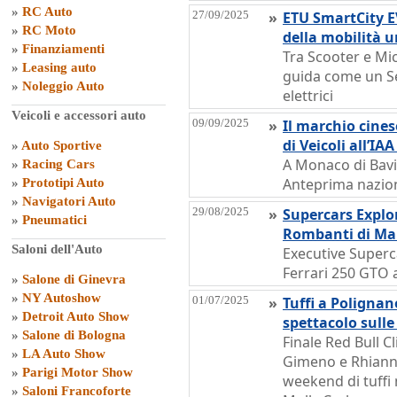
»
RC Auto
27/09/2025
»
ETU SmartCity E
»
RC Moto
della mobilità 
»
Finanziamenti
Tra Scooter e Micr
»
Leasing auto
guida come un S
»
Noleggio Auto
elettrici
Veicoli e accessori auto
09/09/2025
»
Il marchio cines
di Veicoli all’IA
»
Auto Sportive
A Monaco di Bavi
»
Racing Cars
Anteprima nazional
»
Prototipi Auto
»
Navigatori Auto
29/08/2025
»
Supercars Explor
»
Pneumatici
Rombanti di Ma
Saloni dell'Auto
Executive Superca
Ferrari 250 GTO a
»
Salone di Ginevra
»
NY Autoshow
01/07/2025
»
Tuffi a Polignano
»
Detroit Auto Show
spettacolo sulle
»
Salone di Bologna
Finale Red Bull Cl
»
LA Auto Show
Gimeno e Rhianna
»
Parigi Motor Show
weekend di tuffi
»
Saloni Francoforte