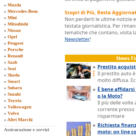
»
Mazda
»
Mercedes-Benz
Scopri di Più, Resta Aggiorna
»
Mini
Non perderti le ultime notizie 
»
Mitsubishi
testata giornalistica. Per rim
»
Nissan
tematiche che contano, visita 
»
Opel
Newsletter
!
»
Peugeot
»
Porsche
»
Renault
News Fi
»
Saab
»
Prestito acquist
»
Seat
Il prestito auto 
»
Skoda
molto diffusa. E
»
Smart
»
Subaru
»
È bene affidarsi
»
Suzuki
o la Moto?
»
Toyota
Il più delle volt
»
Volkswagen
corrente presso l
»
Volvo
risparmiare
»
Altri Marchi
»
Richiesta finan
Assicurazione e servizi
moto: on line c