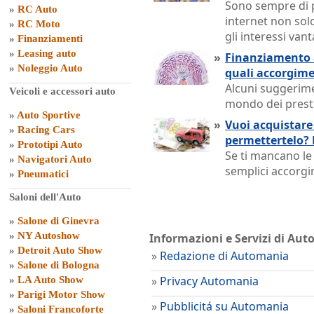
Sono sempre di pi
»
RC Auto
internet non sol
»
RC Moto
gli interessi van
»
Finanziamenti
»
Leasing auto
»
Finanziamento 
»
Noleggio Auto
quali accorgime
Alcuni suggerimen
Veicoli e accessori auto
mondo dei presti
»
Auto Sportive
»
Vuoi acquistar
»
Racing Cars
permettertelo? 
»
Prototipi Auto
Se ti mancano le
»
Navigatori Auto
semplici accorgi
»
Pneumatici
Saloni dell'Auto
»
Salone di Ginevra
»
NY Autoshow
Informazioni e Servizi di Au
»
Detroit Auto Show
»
Redazione di Automania
»
Salone di Bologna
»
Privacy Automania
»
LA Auto Show
»
Parigi Motor Show
»
Pubblicitá su Automania
»
Saloni Francoforte