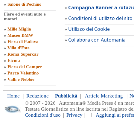
»
Salone di Pechino
»
Campagna Banner a rotazi
Fiere ed eventi auto e
»
Condizioni di utilizzo del sito
motori
»
Utilizzo dei Cookie
»
Mille Miglia
»
Museo BMW
»
Collabora con Automania
»
Fiera di Padova
»
Villa d'Este
»
Roma Supercar
»
Eicma
»
Fiera del Camper
»
Parco Valentino
»
Valli e Nebbie
[
Home
|
Redazione
|
Pubblicità
|
Article Marketing
|
N
© 2007 - 20
26 Automania® Media Press è un marchio 
Testata Giornalistica on line iscritta nel Registro d
Condizioni d'uso
|
Privacy
| [
Aggiungi ai prefer