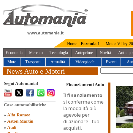
www.automania.it
Home
Formula 1
Motor Valley 2
Economia
Mercato
Tecnologia
Anteprime
Novità
Anticipa
Moto
Trasporti
Attualità
Videogiochi
Eventi
Aut
News Auto e Motori
Segui Automania!
Finanziamenti Auto
Il
finanziamento
si conferma come
Case automobilistiche
la modalità più
agevole per
»
Alfa Romeo
dilazionare i tuoi
»
Aston Martin
acquisti,
»
Audi