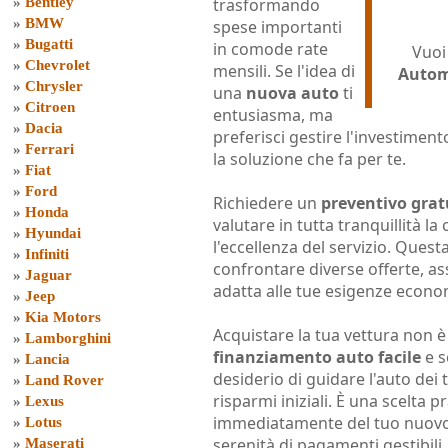
»
Bentley
trasformando
»
BMW
spese importanti
»
Bugatti
in comode rate
Vuoi
»
Chevrolet
mensili. Se l'idea di
Autom
»
Chrysler
una
nuova auto
ti
»
Citroen
entusiasma, ma
»
Dacia
preferisci gestire l'investimento
»
Ferrari
la soluzione che fa per te.
»
Fiat
»
Ford
Richiedere un
preventivo grat
»
Honda
valutare in tutta tranquillità l
»
Hyundai
l'eccellenza del servizio. Quest
»
Infiniti
confrontare diverse offerte, as
»
Jaguar
adatta alle tue esigenze econo
»
Jeep
»
Kia Motors
Acquistare la tua vettura non è
»
Lamborghini
finanziamento auto facile
e s
»
Lancia
desiderio di guidare l'auto dei 
»
Land Rover
risparmi iniziali. È una scelta 
»
Lexus
immediatamente del tuo nuovo 
»
Lotus
serenità di pagamenti gestibili.
»
Maserati