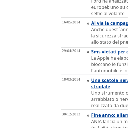
Ford ha analizzat
europei: uno su 
selfie al volante
16/05/2014
»
Al via la campa
Anche quest ᾽ann
la sicurezza strad
allo stato dei pn
29/04/2014
»
Sms vietati per 
La Apple ha elab
bloccano le funz
l´automobile è 
18/03/2014
»
Una scatola nera
stradale
Uno strumento ch
arrabbiato o nerv
realizzato da due 
30/12/2013
»
Fine anno: allar
ANIA lancia un mo
festività, rispett