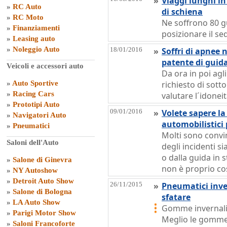
»
Viaggi lunghi i
»
RC Auto
di schiena
»
RC Moto
Ne soffrono 80 g
»
Finanziamenti
posizionare il sed
»
Leasing auto
»
Noleggio Auto
18/01/2016
»
Soffri di apnee 
patente di guid
Veicoli e accessori auto
Da ora in poi agl
»
Auto Sportive
richiesto di sott
»
Racing Cars
valutare l´idoneit
»
Prototipi Auto
09/01/2016
»
Volete sapere la
»
Navigatori Auto
automobilistici 
»
Pneumatici
Molti sono convi
Saloni dell'Auto
degli incidenti si
o dalla guida in 
»
Salone di Ginevra
non è proprio co
»
NY Autoshow
»
Detroit Auto Show
26/11/2015
»
Pneumatici inver
»
Salone di Bologna
sfatare
»
LA Auto Show
Gomme invernali 
»
Parigi Motor Show
Meglio le gomme 
»
Saloni Francoforte