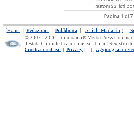
automobilisti posi
Pagina 1 di 
[
Home
|
Redazione
|
Pubblicità
|
Article Marketing
|
N
© 2007 - 20
26 Automania® Media Press è un marchio 
Testata Giornalistica on line iscritta nel Registro d
Condizioni d'uso
|
Privacy
| [
Aggiungi ai prefer