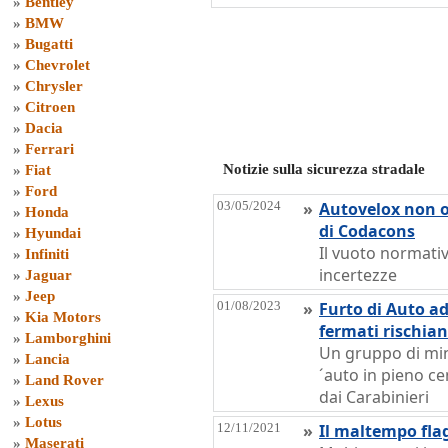
»
Bentley
»
BMW
»
Bugatti
»
Chevrolet
»
Chrysler
»
Citroen
»
Dacia
»
Ferrari
Notizie sulla sicurezza stradale
»
Fiat
»
Ford
03/05/2024
»
Autovelox non o
»
Honda
di Codacons
»
Hyundai
Il vuoto normati
»
Infiniti
incertezze
»
Jaguar
»
Jeep
01/08/2023
»
Furto di Auto ad
»
Kia Motors
fermati rischian
»
Lamborghini
Un gruppo di mi
»
Lancia
´auto in pieno c
»
Land Rover
dai Carabinieri
»
Lexus
»
Lotus
12/11/2021
»
Il maltempo flag
»
Maserati