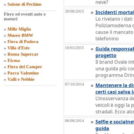
neve?
»
Salone di Pechino
30/08/2015
»
Incidenti morta
Fiere ed eventi auto e
Lo rivelano i dati 
motori
Poliziamoderna de
»
Mille Miglia
cause il mancato u
»
Museo BMW
telefonino
»
Fiera di Padova
»
Villa d'Este
16/03/2015
»
Guida responsabi
»
Roma Supercar
progetto
»
Eicma
Il brand Ovale int
»
Fiera del Camper
una guida più co
»
Parco Valentino
programma Drink
»
Valli e Nebbie
07/10/2014
»
Mantenere la dis
certi casi salva l
L’inosservanza de
veicoli è oggi la 
stradali. Ecco alc
08/08/2014
»
Selfie e socialne
guida