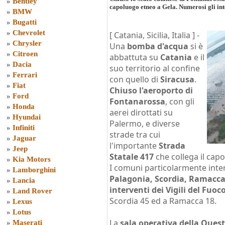
»
Bentley
capoluogo etneo a Gela. Numerosi gli inte
»
BMW
»
Bugatti
»
Chevrolet
[ Catania, Sicilia, Italia ] -
»
Chrysler
Una
bomba d'acqua
si è
»
Citroen
abbattuta su
Catania
e il
»
Dacia
suo territorio al confine
»
Ferrari
con quello di
Siracusa
.
»
Fiat
Chiuso l'aeroporto di
»
Ford
Fontanarossa
, con gli
»
Honda
aerei dirottati su
»
Hyundai
Palermo, e diverse
»
Infiniti
strade tra cui
»
Jaguar
l'importante
Strada
»
Jeep
Statale 417
che collega il cap
»
Kia Motors
I comuni particolarmente intere
»
Lamborghini
Palagonia, Scordia, Ramacca, 
»
Lancia
interventi dei Vigili del Fuoc
»
Land Rover
Scordia 45 ed a Ramacca 18.
»
Lexus
»
Lotus
La
sala operativa della Ques
»
Maserati