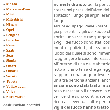
richieste di aiuto
per la peric
»
Mazda
»
Mercedes-Benz
creare nei pressi dell’alveo del
»
Mini
abitazioni lungo gli argini era
»
Mitsubishi
fango.
»
Nissan
Alcuni equipaggi delle Volanti
»
Opel
già presenti i vigili del Fuoc
»
Peugeot
aprirsi un varco e raggiungere 
»
Porsche
I Vigili del fuoco sono stati cost
»
Renault
mentre i poliziotti, utilizzando
»
Saab
luogo dal quale si sono immers
»
Seat
raggiungere le case interessa
»
Skoda
All’interno di una delle abitazi
»
Smart
letto al piano terra che galleg
»
Subaru
raggiunto una ragguardevole al
»
Suzuki
un'altra persona anziana, anch’
»
Toyota
anziani sono stati tratti in s
»
Volkswagen
reso necessario il ricovero in 
»
Volvo
Le ricerche sono continuate pre
»
Altri Marchi
ricerca di eventuali altre person
Assicurazione e servizi
vigili del fuoco hanno tratto