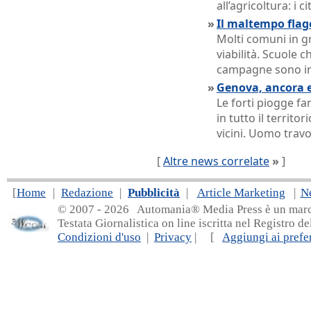
all’agricoltura: i c
»
Il maltempo flage
Molti comuni in gr
viabilità. Scuole c
campagne sono i
»
Genova, ancora
Le forti piogge f
in tutto il territo
vicini. Uomo trav
[
Altre news correlate
»
]
[
Home
|
Redazione
|
Pubblicità
|
Article Marketing
|
N
© 2007 - 20
26 Automania® Media Press è un marchio 
Testata Giornalistica on line iscritta nel Registro d
Condizioni d'uso
|
Privacy
| [
Aggiungi ai prefer