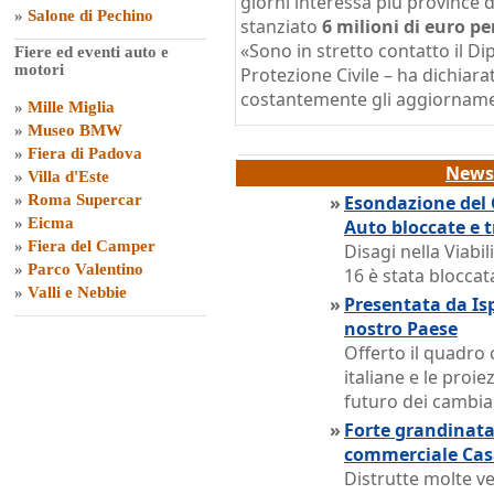
giorni interessa più province d
»
Salone di Pechino
stanziato
6 milioni di euro p
«Sono in stretto contatto il D
Fiere ed eventi auto e
motori
Protezione Civile – ha dichiar
costantemente gli aggiorname
»
Mille Miglia
»
Museo BMW
»
Fiera di Padova
News 
»
Villa d'Este
»
Roma Supercar
»
Esondazione del 
»
Eicma
Auto bloccate e tr
»
Fiera del Camper
Disagi nella Viabil
»
Parco Valentino
16 è stata bloccat
»
Valli e Nebbie
»
Presentata da Isp
nostro Paese
Offerto il quadro 
italiane e le pro
futuro dei cambia
»
Forte grandinata 
commerciale Ca
Distrutte molte ve