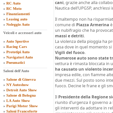
cani
, grazie anche alla collab
»
RC Auto
Nautica dell’UPGSP, anch’essi 
»
RC Moto
»
Finanziamenti
Il maltempo non ha risparmia
»
Leasing auto
comune di
Piazza Armerina
è
»
Noleggio Auto
un nubifragio che ha provoca
Veicoli e accessori auto
massi e detriti
.
La violenza della pioggia ha p
»
Auto Sportive
casa dove in quel momento si
»
Racing Cars
Vigili del fuoco
.
»
Prototipi Auto
»
Navigatori Auto
Numerose auto sono state tr
»
Pneumatici
vettura è rimasta bloccata in 
ha causato un violento ince
Saloni dell'Auto
impresa edile, con fiamme alte
»
Salone di Ginevra
due mezzi. Sul posto sono inte
»
NY Autoshow
fuoco. Decine le frane e gli s
»
Detroit Auto Show
»
Salone di Bologna
Il
Presidente della Regione s
»
LA Auto Show
riunito d’urgenza il governo 
»
Parigi Motor Show
gli interventi da adottare in re
»
Saloni Francoforte