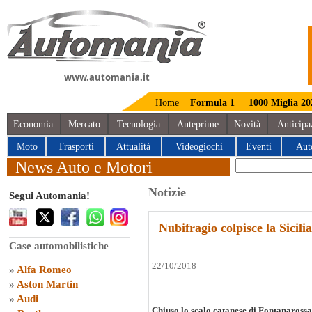
www.automania.it
Home
Formula 1
1000 Miglia 20
Economia
Mercato
Tecnologia
Anteprime
Novità
Anticipa
Moto
Trasporti
Attualità
Videogiochi
Eventi
Aut
News Auto e Motori
Notizie
Segui Automania!
Nubifragio colpisce la Sicili
Case automobilistiche
22/10/2018
»
Alfa Romeo
»
Aston Martin
»
Audi
Chiuso lo scalo catanese di Fontanarossa.