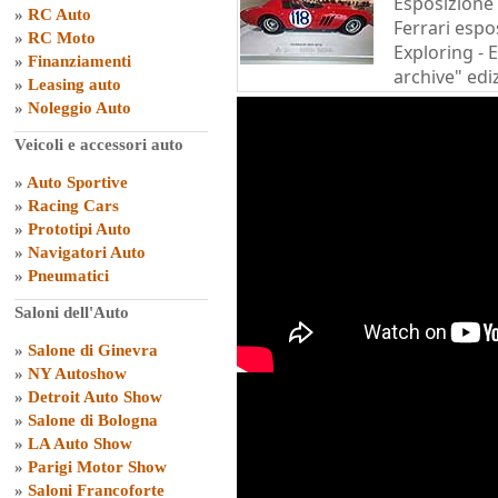
Esposizione 
»
RC Auto
Ferrari espo
»
RC Moto
Exploring - 
»
Finanziamenti
archive" edi
»
Leasing auto
»
Noleggio Auto
Veicoli e accessori auto
»
Auto Sportive
»
Racing Cars
»
Prototipi Auto
»
Navigatori Auto
»
Pneumatici
Saloni dell'Auto
»
Salone di Ginevra
»
NY Autoshow
»
Detroit Auto Show
»
Salone di Bologna
»
LA Auto Show
»
Parigi Motor Show
»
Saloni Francoforte