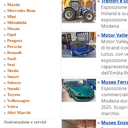
»
Trattori e S
»
Mazda
Esposizione 
»
Mercedes-Benz
Holand e sc
»
Mini
esposizione 
»
Mitsubishi
Modena
»
Nissan
»
Motor Valle
»
Opel
»
Peugeot
Motor Valley
»
Porsche
di brand ic
»
Renault
Lotus, con v
»
Saab
esposizione 
»
Seat
rappresenta
»
Skoda
dell'Emilia
»
Smart
»
Museo Ferra
»
Subaru
Esposizione 
»
Suzuki
commerciali 
»
Toyota
Modena dura
»
Volkswagen
2025. Scopri 
»
Volvo
»
Altri Marchi
marchio.
»
Museo Enzo 
Assicurazione e servizi