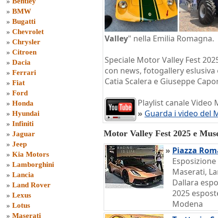
»
Bentley
»
BMW
»
Bugatti
»
Chevrolet
Valley
" nella Emilia Romagna.
»
Chrysler
»
Citroen
Speciale Motor Valley Fest 202
»
Dacia
con news, fotogallery eslusiva 
»
Ferrari
Catia Scalera e Giuseppe Capo
»
Fiat
»
Ford
Playlist canale Video 
»
Honda
»
Guarda i video del 
»
Hyundai
»
Infiniti
Motor Valley Fest 2025 e Mus
»
Jaguar
»
Jeep
»
Piazza Rom
»
Kia Motors
Esposizione 
»
Lamborghini
Maserati, La
»
Lancia
Dallara espo
»
Land Rover
2025 espost
»
Lexus
Modena
»
Lotus
»
Maserati