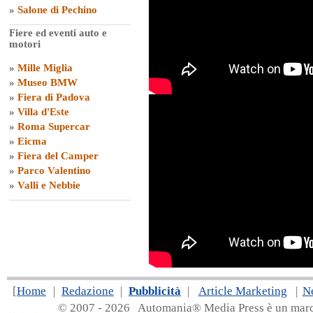
»
Salone di Pechino
Fiere ed eventi auto e
motori
»
Mille Miglia
»
Museo BMW
»
Fiera di Padova
»
Villa d'Este
»
Roma Supercar
»
Eicma
»
Fiera del Camper
»
Parco Valentino
»
Valli e Nebbie
[
Home
|
Redazione
|
Pubblicità
|
Article Marketing
|
N
© 2007 - 20
26 Automania® Media Press è un marchio 