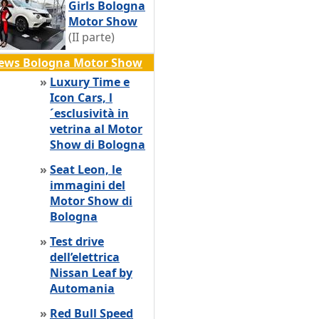
Girls Bologna
Motor Show
(II parte)
ews Bologna Motor Show
»
Luxury Time e
Icon Cars, l
´esclusività in
vetrina al Motor
Show di Bologna
»
Seat Leon, le
immagini del
Motor Show di
Bologna
»
Test drive
dell’elettrica
Nissan Leaf by
Automania
»
Red Bull Speed