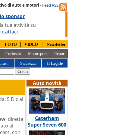
ivo di auto e motori
-
Feed RSS
io sponsor
 tua attività su
ntattaci
|
|
|
FOTO
VIDEO
Newsletter
Curiosità
Motorsport
Report
Crash
Sicurezza
Il Legale
Auto novità
al 5 Dic al
Caterham
ow
, diretta
Super Seven 600
ato al
cars, con