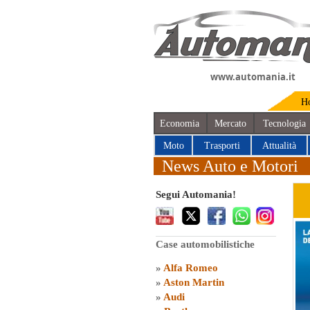
www.automania.it
H
Economia
Mercato
Tecnologia
Moto
Trasporti
Attualità
News Auto e Motori
Segui Automania!
Case automobilistiche
»
Alfa Romeo
»
Aston Martin
»
Audi