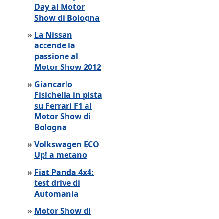
Day al Motor
Show di Bologna
»
La Nissan
accende la
passione al
Motor Show 2012
»
Giancarlo
Fisichella in pista
su Ferrari F1 al
Motor Show di
Bologna
»
Volkswagen ECO
Up! a metano
»
Fiat Panda 4x4:
test drive di
Automania
»
Motor Show di