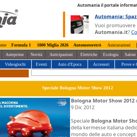
Automania il portale informat
Automania: Spaz
Vuoi promuovere la
Automania.it
?
Co
ome
Formula 1
1000 Miglia 2026
Automotoretrò
Assicurazioni
Anteprime
Novità
Anticipazioni
Elettriche
Ecologia
Saloni
Videogiochi
Eventi
Auto d'Epoca
Accessori
Prove e 
Speciale Bologna Motor Show 2012
Bologna Motor Show 2012
d
9 Dic 2012
Speciale
Bologna Motor Sh
della kermesse italiana dedic
mondo delle auto e concept 