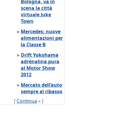
Bologna, va in
scena la città
virtuale Juke
Town
»
Mercedes: nuove
alimentazioni per
la Classe B
»
Drift Yokohama
adrenalina pura
al Motor Show
2012
»
Mercato dell’auto
sempre al ribasso
[
Continua
» ]