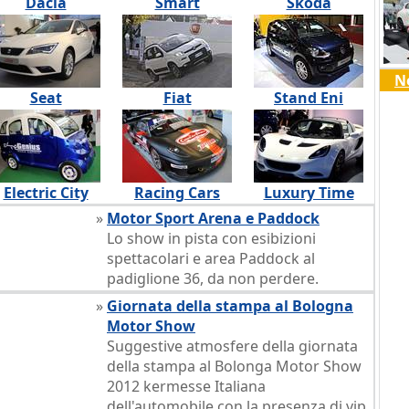
Dacia
Smart
Skoda
N
Seat
Fiat
Stand Eni
Electric City
Racing Cars
Luxury Time
»
Motor Sport Arena e Paddock
Lo show in pista con esibizioni
spettacolari e area Paddock al
padiglione 36, da non perdere.
»
Giornata della stampa al Bologna
Motor Show
Suggestive atmosfere della giornata
della stampa al Bolonga Motor Show
2012 kermesse Italiana
dell'automobile con la presenza di vip.