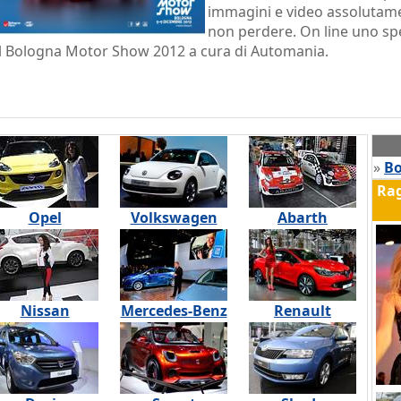
immagini e video assolutam
non perdere. On line uno spe
l Bologna Motor Show 2012 a cura di Automania.
»
Bo
Ra
Opel
Volkswagen
Abarth
Nissan
Mercedes-Benz
Renault