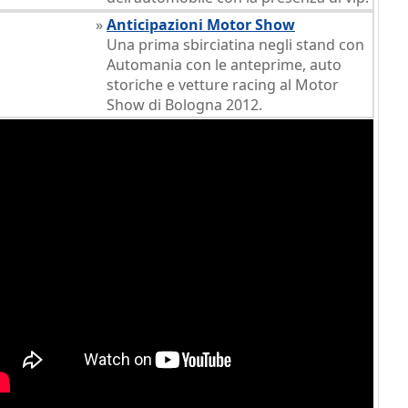
»
Anticipazioni Motor Show
Una prima sbirciatina negli stand con
Automania con le anteprime, auto
storiche e vetture racing al Motor
Show di Bologna 2012.