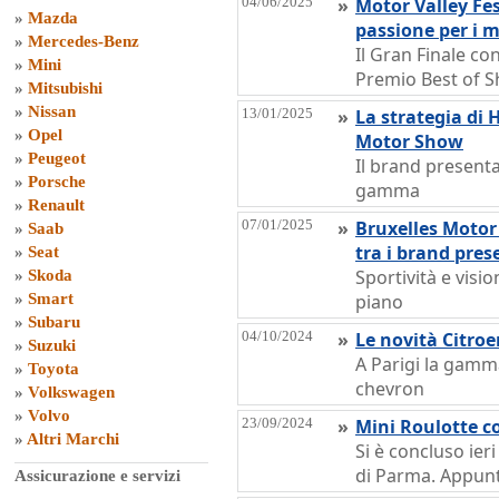
04/06/2025
»
Motor Valley Fe
»
Mazda
passione per i 
»
Mercedes-Benz
Il Gran Finale co
»
Mini
Premio Best of 
»
Mitsubishi
»
Nissan
13/01/2025
»
La strategia di 
»
Opel
Motor Show
»
Peugeot
Il brand presenta
»
Porsche
gamma
»
Renault
07/01/2025
»
Bruxelles Motor
»
Saab
tra i brand pres
»
Seat
Sportività e visi
»
Skoda
»
Smart
piano
»
Subaru
04/10/2024
»
Le novità Citroe
»
Suzuki
A Parigi la gamm
»
Toyota
chevron
»
Volkswagen
»
Volvo
23/09/2024
»
Mini Roulotte c
»
Altri Marchi
Si è concluso ier
di Parma. Appunt
Assicurazione e servizi