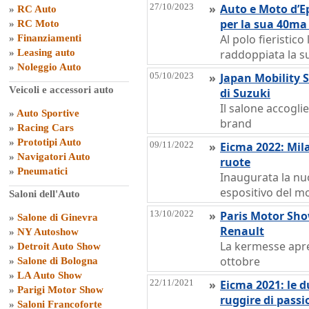
27/10/2023
»
Auto e Moto d’E
»
RC Auto
per la sua 40ma
»
RC Moto
Al polo fieristic
»
Finanziamenti
»
Leasing auto
raddoppiata la su
»
Noleggio Auto
05/10/2023
»
Japan Mobility S
Veicoli e accessori auto
di Suzuki
Il salone accogli
»
Auto Sportive
brand
»
Racing Cars
»
Prototipi Auto
09/11/2022
»
Eicma 2022: Mila
»
Navigatori Auto
ruote
»
Pneumatici
Inaugurata la nu
espositivo del m
Saloni dell'Auto
13/10/2022
»
Paris Motor Sho
»
Salone di Ginevra
Renault
»
NY Autoshow
La kermesse apre 
»
Detroit Auto Show
ottobre
»
Salone di Bologna
»
LA Auto Show
22/11/2021
»
Eicma 2021: le 
»
Parigi Motor Show
ruggire di passi
»
Saloni Francoforte