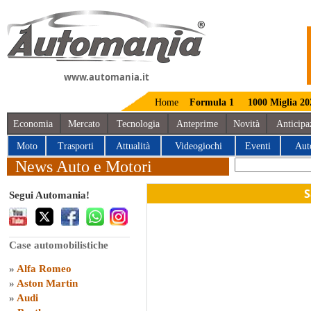
www.automania.it
Home
Formula 1
1000 Miglia 20
Economia
Mercato
Tecnologia
Anteprime
Novità
Anticipa
Moto
Trasporti
Attualità
Videogiochi
Eventi
Aut
News Auto e Motori
S
Segui Automania!
Case automobilistiche
»
Alfa Romeo
»
Aston Martin
»
Audi