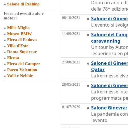
Dopo un anno di 
»
Salone di Pechino
della 78^ edizion
Fiere ed eventi auto e
08/10/2021
»
Salone di Ginev
motori
L´evento si svolg
»
Mille Miglia
»
Museo BMW
11/09/2021
»
Salone del Campe
»
Fiera di Padova
caravanning
»
Villa d'Este
Un tour by Autom
»
Roma Supercar
´esperienza en pl
»
Eicma
27/08/2021
»
Salone di Ginev
»
Fiera del Camper
Qatar
»
Parco Valentino
La kermesse elvet
»
Valli e Nebbie
28/05/2021
»
Salone di Ginevr
La kermesse inte
programmata per
01/07/2020
»
Salone Ginevra: 
La pandemia condi
´evento