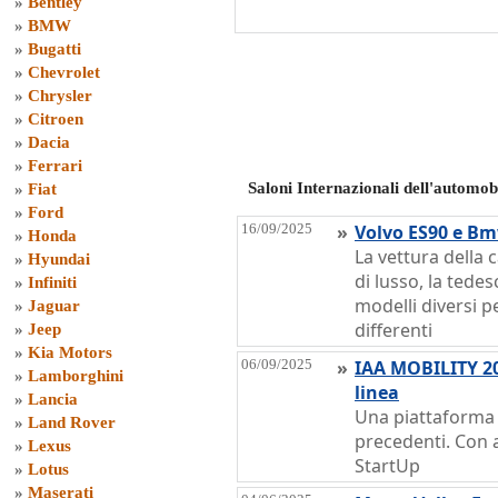
»
Bentley
»
BMW
»
Bugatti
»
Chevrolet
»
Chrysler
»
Citroen
»
Dacia
»
Ferrari
Saloni Internazionali dell'automo
»
Fiat
»
Ford
16/09/2025
»
Volvo ES90 e Bm
»
Honda
La vettura della 
»
Hyundai
di lusso, la tede
»
Infiniti
modelli diversi p
»
Jaguar
differenti
»
Jeep
»
Kia Motors
06/09/2025
»
IAA MOBILITY 20
»
Lamborghini
linea
»
Lancia
Una piattaforma 
»
Land Rover
precedenti. Con 
»
Lexus
StartUp
»
Lotus
»
Maserati