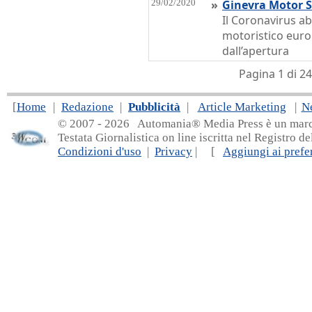
29/02/2020
»
Ginevra Motor 
Il Coronavirus ab
motoristico europ
dall’apertura
Pagina 1 di 
[
Home
|
Redazione
|
Pubblicità
|
Article Marketing
|
N
© 2007 - 20
26 Automania® Media Press è un marchio 
Testata Giornalistica on line iscritta nel Registro d
Condizioni d'uso
|
Privacy
| [
Aggiungi ai prefer