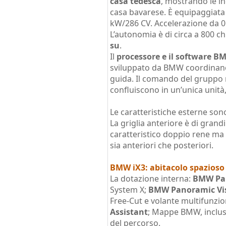
casa tedesca
, mostrando le in
casa bavarese. È equipaggiat
kW/286 CV. Accelerazione da 0 
L’autonomia è di circa a 800 ch
su
.
Il
processore e il software 
sviluppato da BMW coordinano t
guida. Il comando del gruppo 
confluiscono in un’unica unità,
Le caratteristiche esterne son
La griglia anteriore è di grand
caratteristico doppio rene ma a
sia anteriori che posteriori.
BMW iX3: abitacolo spazioso
La dotazione interna:
BMW Pan
System X;
BMW Panoramic Vi
Free-Cut e volante multifunzi
Assistant
; Mappe BMW, inclusa
del percorso.