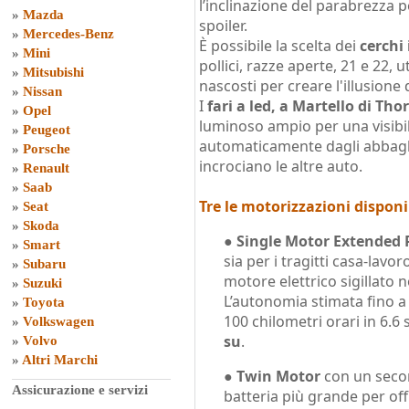
l’inclinazione del parabrezza p
»
Mazda
spoiler.
»
Mercedes-Benz
È possibile la scelta dei
cerchi
»
Mini
pollici, razze aperte, 21 e 22, u
»
Mitsubishi
nascosti per creare l'illusione 
»
Nissan
I
fari a led, a Martello di Thor
»
Opel
luminoso ampio per una visibil
»
Peugeot
automaticamente dagli abbagli
»
Porsche
incrociano le altre auto.
»
Renault
»
Saab
Tre le motorizzazioni disponi
»
Seat
»
Skoda
●
Single Motor Extended
»
Smart
sia per i tragitti casa-lavoro
»
Subaru
motore elettrico sigillato
»
Suzuki
L’autonomia stimata fino a 
»
Toyota
100 chilometri orari in 6.6
»
Volkswagen
su
.
»
Volvo
»
Altri Marchi
●
Twin Motor
con un secon
Assicurazione e servizi
batteria più grande per off