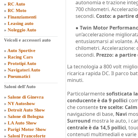
autonomia e trazione integ
»
RC Auto
700 chilometri. Accelerazion
»
RC Moto
secondi.
Costo: a partire 
»
Finanziamenti
»
Leasing auto
●
Twin Motor Performan
»
Noleggio Auto
un’accelerazione migliorat
Veicoli e accessori auto
entusiasmarsi al volante. 
chilometri. Accelerazione: d
»
Auto Sportive
secondi.
Prezzo: a partire
»
Racing Cars
»
Prototipi Auto
La tecnologia a 800 volt miglior
»
Navigatori Auto
ricarica rapida DC. Il parco bat
»
Pneumatici
minuti.
Saloni dell'Auto
Particolarmente
sofisticata l
»
Salone di Ginevra
conducente è da 9 pollici
coma
»
NY Autoshow
che consente
tre scelte: Calm
»
Detroit Auto Show
navigazione di base,
Navi
most
»
Salone di Bologna
Surround
mostra le auto, i cam
»
LA Auto Show
centrale è da 14,5 pollici
, tou
»
Parigi Motor Show
contenuti multimediali e varie
»
Saloni Francoforte