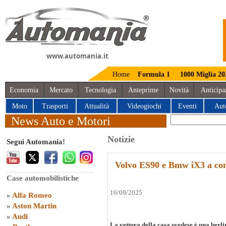
www.automania.it
Home
Formula 1
1000 Miglia 20
Economia
Mercato
Tecnologia
Anteprime
Novità
Anticipa
Moto
Trasporti
Attualità
Videogiochi
Eventi
Aut
News Auto e Motori
Notizie
Segui Automania!
Volvo ES90 e Bmw iX3 a co
Case automobilistiche
16/09/2025
»
Alfa Romeo
»
Aston Martin
»
Audi
La vettura della casa svedese è una berlin