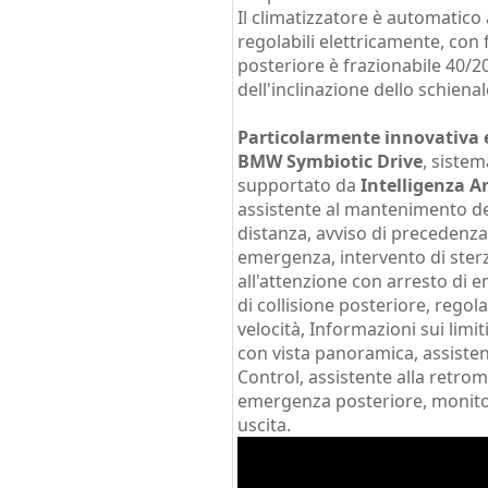
Il climatizzatore è automatico a
regolabili elettricamente, con
posteriore è frazionabile 40/2
dell'inclinazione dello schienal
Particolarmente innovativa e 
BMW Symbiotic Drive
, siste
supportato da
Intelligenza Ar
assistente al mantenimento del
distanza, avviso di precedenza,
emergenza, intervento di ster
all'attenzione con arresto di
di collisione posteriore, regola
velocità, Informazioni sui limi
con vista panoramica, assiste
Control, assistente alla retrom
emergenza posteriore, monitor
uscita.