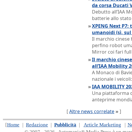
da corsa Ducati 
Debutto all’IAA M
batterie allo stato
»
XPENG Next P7: tr
umanoidi (sì, sul 
Il marchio cinese h
perfino robot uman
Mirror coi fari ful
»
Il marchio cinese
all’IAA Mobility 
A Monaco di Bavie
nazionale i veicoli:
»
IAA MOBILITY 202
Una piattaforma d
anteprime mondia
[
Altre news correlate
»
]
[
Home
|
Redazione
|
Pubblicità
|
Article Marketing
|
N
© 2007 - 20
26 Automania® Media Press è un marchio 