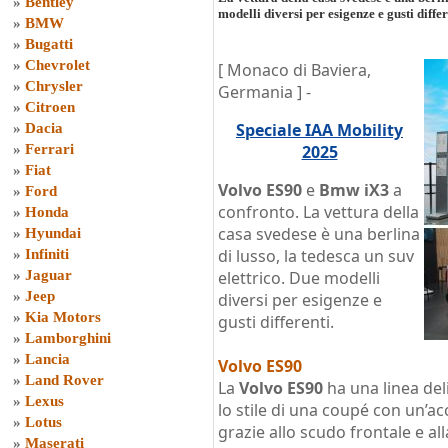
»
Bentley
modelli diversi per esigenze e gusti differ
»
BMW
»
Bugatti
»
Chevrolet
[ Monaco di Baviera,
»
Chrysler
Germania ] -
»
Citroen
Speciale IAA Mobility
»
Dacia
»
Ferrari
2025
»
Fiat
Volvo ES90
e
Bmw iX3
a
»
Ford
confronto. La vettura della
»
Honda
casa svedese è una berlina
»
Hyundai
di lusso, la tedesca un suv
»
Infiniti
»
Jaguar
elettrico. Due modelli
»
Jeep
diversi per esigenze e
»
Kia Motors
gusti differenti.
»
Lamborghini
»
Lancia
Volvo ES90
»
Land Rover
La
Volvo ES90
ha una linea del
»
Lexus
lo stile di una coupé con un’a
»
Lotus
grazie allo scudo frontale e al
»
Maserati