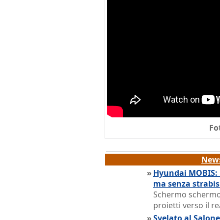
Fo
News
»
Hyundai MOBIS: l
ma senza strabi
Schermo schermo 
proietti verso il 
»
Svelato al Salone