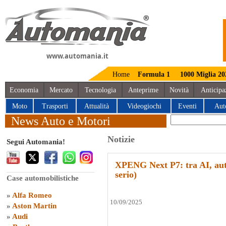
www.automania.it
Home
Formula 1
1000 Miglia 20
Economia
Mercato
Tecnologia
Anteprime
Novità
Anticipa
Moto
Trasporti
Attualità
Videogiochi
Eventi
Aut
News Auto e Motori
Notizie
Segui Automania!
XPENG Next P7: tra AI, auto
serio)
Case automobilistiche
»
Alfa Romeo
10/09/2025
»
Aston Martin
»
Audi