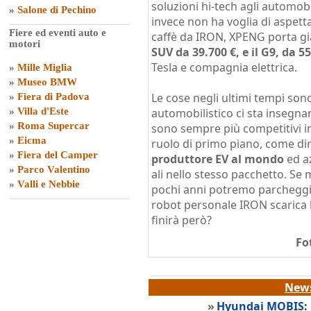
soluzioni hi-tech agli automobi
»
Salone di Pechino
invece non ha voglia di aspettar
Fiere ed eventi auto e
caffè da IRON, XPENG porta gi
motori
SUV da 39.700 €, e il G9, da 5
Tesla e compagnia elettrica.
»
Mille Miglia
»
Museo BMW
Le cose negli ultimi tempi son
»
Fiera di Padova
»
Villa d'Este
automobilistico ci sta insegn
»
Roma Supercar
sono sempre più competitivi 
»
Eicma
ruolo di primo piano, come d
»
Fiera del Camper
produttore EV al mondo
ed az
»
Parco Valentino
ali nello stesso pacchetto. S
»
Valli e Nebbie
pochi anni potremo parcheggi
robot personale IRON scarica l
finirà però?
Fo
News
»
Hyundai MOBIS: l