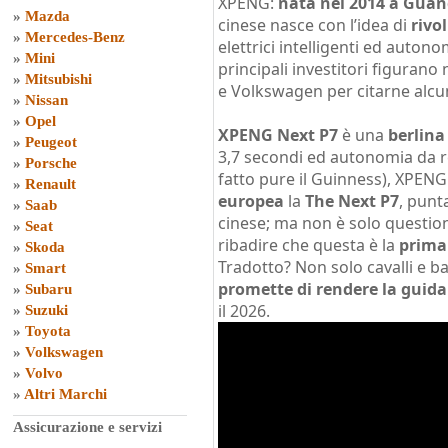
XPENG:
nata nel 2014 a Gua
»
Mazda
cinese nasce con l’idea di
rivo
»
Mercedes-Benz
elettrici intelligenti ed autono
»
Mini
principali investitori figuran
»
Mitsubishi
e Volkswagen per citarne alcun
»
Nissan
»
Opel
XPENG Next P7
è una
berlina
»
Peugeot
3,7 secondi ed autonomia da re
»
Porsche
fatto pure il Guinness), XPEN
»
Renault
europea
la
The Next P7
, punt
»
Saab
cinese; ma non è solo question
»
Seat
ribadire che questa è la
prima 
»
Skoda
Tradotto? Non solo cavalli e b
»
Smart
promette di rendere la guida
»
Subaru
il 2026.
»
Suzuki
»
Toyota
»
Volkswagen
»
Volvo
»
Altri Marchi
Assicurazione e servizi