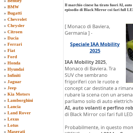
»
Bentley
Il marchio cinese ha tirato fuori AI, aut
»
BMW
episodio di Black Mirror coi fari full L
»
Bugatti
»
Chevrolet
»
Chrysler
[ Monaco di Baviera,
»
Citroen
Germania ] -
»
Dacia
Speciale IAA Mobility
»
Ferrari
2025
»
Fiat
»
Ford
IAA Mobility 2025
,
»
Honda
Monaco di Baviera. Tra
»
Hyundai
SUV che sembrano
»
Infiniti
frigoriferi con le ruote e
»
Jaguar
concept car destinate a riman
»
Jeep
rubare la scena con un arsenal
»
Kia Motors
»
Lamborghini
parliamo solo di auto elettrich
»
Lancia
AI, auto volanti e perfino r
»
Land Rover
di Black Mirror coi fari full LED
»
Lexus
»
Lotus
Probabilmente, in questo mome
»
Maserati