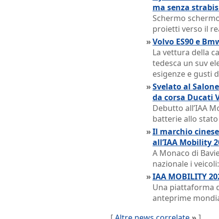
ma senza strabi
Schermo schermo 
proietti verso il 
»
Volvo ES90 e Bmw
La vettura della c
tedesca un suv ele
esigenze e gusti d
»
Svelato al Salone
da corsa Ducati 
Debutto all’IAA M
batterie allo stato
»
Il marchio cinese
all’IAA Mobility 
A Monaco di Bavie
nazionale i veicoli:
»
IAA MOBILITY 202
Una piattaforma d
anteprime mondia
[
Altre news correlate
»
]