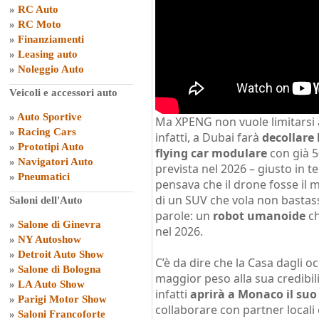
»
RC Auto
»
RC Moto
»
Finanziamenti
»
Leasing auto
»
Noleggio Auto
Veicoli e accessori auto
»
Auto Sportive
Ma XPENG non vuole limitarsi a
»
Racing Cars
infatti, a Dubai farà
decollare 
»
Prototipi Auto
flying car modulare
con già 5
»
Navigatori Auto
prevista nel 2026 – giusto in t
»
Pneumatici
pensava che il drone fosse il 
di un SUV che vola non bastas
Saloni dell'Auto
parole: un
robot umanoide
ch
»
Salone di Ginevra
nel 2026.
»
NY Autoshow
»
Detroit Auto Show
C’è da dire che la Casa dagli 
»
Salone di Bologna
maggior peso alla sua credibili
»
LA Auto Show
infatti
aprirà a Monaco il su
»
Parigi Motor Show
collaborare con partner locali 
»
Saloni Francoforte