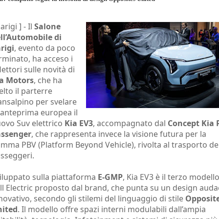
Parigi ] -
Il
Salone
ll’Automobile di
rigi
, evento da poco
rminato, ha acceso i
flettori sulle novità di
a Motors
, che ha
elto il parterre
ansalpino per svelare
 anteprima europea il
ovo Suv elettrico
Kia EV3
, accompagnato dal
Concept Kia 
assenger
, che rappresenta invece la visione futura per la
mma PBV (Platform Beyond Vehicle), rivolta al trasporto de
sseggeri.
iluppato sulla piattaforma
E-GMP
, Kia EV3 è il terzo modell
ll Electric proposto dal brand, che punta su un design auda
novativo, secondo gli stilemi del linguaggio di stile
Opposit
ited
. Il modello offre spazi interni modulabili dall’ampia