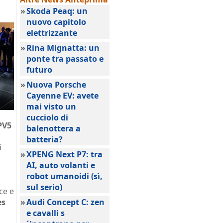
»
Skoda Peaq: un
nuovo capitolo
elettrizzante
»
Rina Mignatta: un
ponte tra passato e
futuro
»
Nuova Porsche
Cayenne EV: avete
mai visto un
cucciolo di
PV5
balenottera a
batteria?
i
»
XPENG Next P7: tra
AI, auto volanti e
robot umanoidi (sì,
o
sul serio)
ce e
es
»
Audi Concept C: zen
e cavalli s