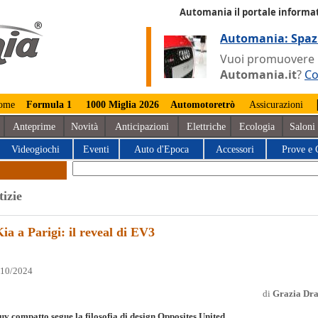
Automania il portale informat
Automania: Spaz
Vuoi promuovere la
Automania.it
?
Co
ome
Formula 1
1000 Miglia 2026
Automotoretrò
Assicurazioni
Anteprime
Novità
Anticipazioni
Elettriche
Ecologia
Saloni
Videogiochi
Eventi
Auto d'Epoca
Accessori
Prove e 
tizie
ia a Parigi: il reveal di EV3
/10/2024
di
Grazia Dr
suv compatto segue la filosofia di design Opposites United