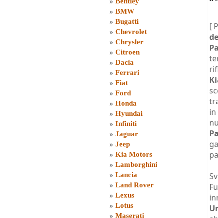
»
Bentley
»
BMW
»
Bugatti
[ 
»
Chevrolet
de
»
Chrysler
Pa
»
Citroen
te
»
Dacia
ri
»
Ferrari
Ki
»
Fiat
sc
»
Ford
tr
»
Honda
in
»
Hyundai
nu
»
Infiniti
P
»
Jaguar
ga
»
Jeep
pa
»
Kia Motors
»
Lamborghini
»
Lancia
Sv
»
Land Rover
Fu
»
Lexus
in
»
Lotus
Un
»
Maserati