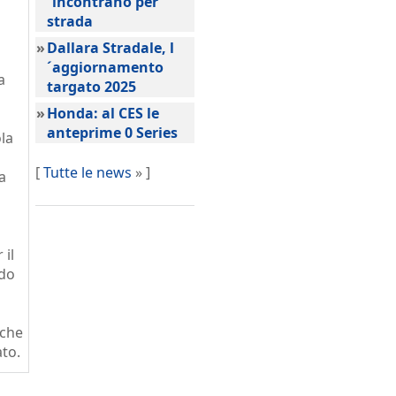
´incontrano per
strada
»
Dallara Stradale, l
´aggiornamento
a
targato 2025
»
Honda: al CES le
anteprime 0 Series
la
[
Tutte le news
» ]
la
 il
ndo
iche
ato.