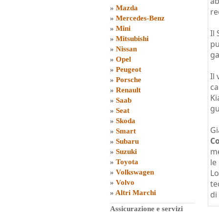
ab
»
Mazda
re
»
Mercedes-Benz
»
Mini
Il
»
Mitsubishi
pu
»
Nissan
ga
»
Opel
»
Peugeot
Il
»
Porsche
ca
»
Renault
Ki
»
Saab
gu
»
Seat
»
Skoda
Gi
»
Smart
Co
»
Subaru
me
»
Suzuki
le
»
Toyota
Lo
»
Volkswagen
»
Volvo
te
»
Altri Marchi
di
Assicurazione e servizi