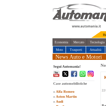
www.automania.it
H
Economia
Mercato
Tecnologia
Moto
Trasporti
Attualità
News Auto e Motori
No
Segui Automania!
K
Case automobilistiche
22
»
Alfa Romeo
»
Aston Martin
»
Audi
Il 