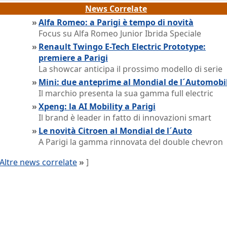
News Correlate
»
Alfa Romeo: a Parigi è tempo di novità
Focus su Alfa Romeo Junior Ibrida Speciale
»
Renault Twingo E-Tech Electric Prototype:
premiere a Parigi
La showcar anticipa il prossimo modello di serie
»
Mini: due anteprime al Mondial de l´Automobi
Il marchio presenta la sua gamma full electric
»
Xpeng: la AI Mobility a Parigi
Il brand è leader in fatto di innovazioni smart
»
Le novità Citroen al Mondial de l´Auto
A Parigi la gamma rinnovata del double chevron
Altre news correlate
»
]