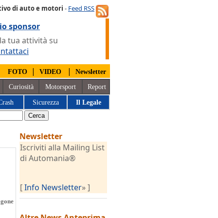
ivo di auto e motori
-
Feed RSS
io sponsor
 tua attività su
ntattaci
|
|
|
FOTO
VIDEO
Newsletter
Curiosità
Motorsport
Report
Crash
Sicurezza
Il Legale
Newsletter
Iscriviti alla Mailing List
di Automania®
[
Info Newsletter
» ]
agone
Altre News
Anteprima