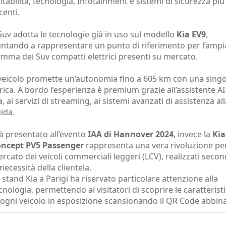
itabilità, tecnologia, Infotainment e sistemi di sicurezza più
centi.
 Suv adotta le tecnologie già in uso sul modello
Kia EV9
,
ntando a rappresentare un punto di riferimento per l’ampi
mma dei Suv compatti elettrici presenti su mercato.
 veicolo promette un’autonomia fino a 605 km con una singo
rica. A bordo l’esperienza è premium grazie all’assistente AI
a, ai servizi di streaming, ai sistemi avanzati di assistenza al
ida.
à presentato all’evento
IAA di Hannover 2024
, invece la
Kia
ncept PV5 Passenger
rappresenta una vera rivoluzione per
rcato dei veicoli commerciali leggeri (LCV), realizzati seco
 necessità della clientela.
 stand Kia a Parigi ha riservato particolare attenzione alla
cnologia, permettendo ai visitatori di scoprire le caratterist
 ogni veicolo in esposizione scansionando il QR Code abbin