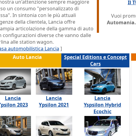
mostra un'attenzione sempre maggiore
Il 
rso un consumo "personalizzato di
sa". In sintonia con le più attuali
Vuoi promu
genze della clientela, Lancia offre
Automania.
'ampia articolazione della gamma di auto
n configurazioni diverse che vanno dalle
lina alle station wagon.
asa automobilistica Lancia
]
Auto Lancia
Special Editions e Concept
Cars
Lancia
Lancia
Lancia
Ypsilon 2023
Ypsilon 2021
Yspsilon Hybrid
Ecochic