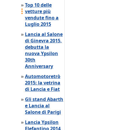
»
Top 10 delle
vetture più
vendute fino a
Luglio 2015
»
Lancia al Salone
di Ginevra 2015,
debutta la
nuova Ypsilon
30th
Anniversary
»
Automotoretrò
2015: la vetrina
di Lancia e Fiat
»
Gli stand Abarth
e Lancia al
Salone di Parigi
»
Lancia Ypsilon
Elefantino 2014