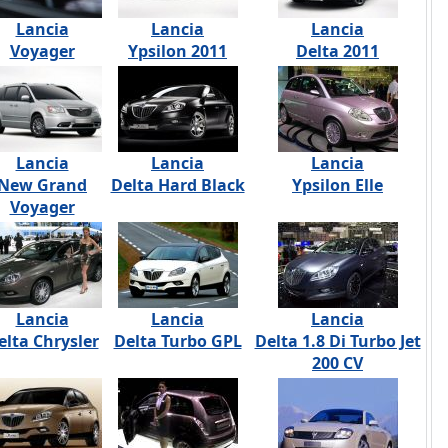
Lancia
Lancia
Lancia
Voyager
Ypsilon 2011
Delta 2011
Lancia
Lancia
Lancia
New Grand
Delta Hard Black
Ypsilon Elle
Voyager
Lancia
Lancia
Lancia
elta Chrysler
Delta Turbo GPL
Delta 1.8 Di Turbo Jet
200 CV