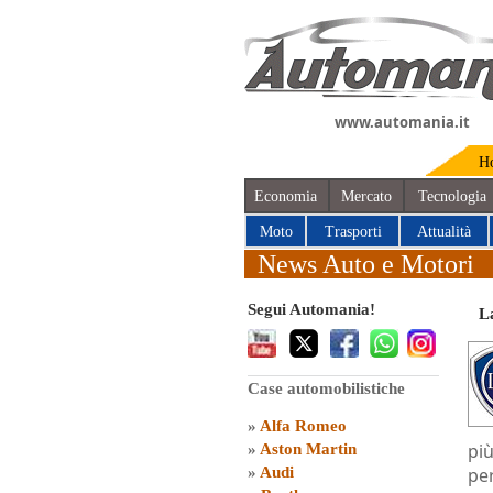
www.automania.it
H
Economia
Mercato
Tecnologia
Moto
Trasporti
Attualità
News Auto e Motori
Segui Automania!
L
Case automobilistiche
»
Alfa Romeo
pi
»
Aston Martin
»
Audi
per