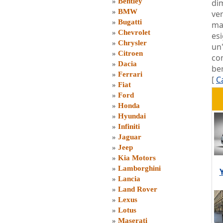
»
Bentley
di
»
BMW
ve
»
Bugatti
mas
»
Chevrolet
esi
»
Chrysler
un
»
Citroen
co
»
Dacia
ber
»
Ferrari
[
C
»
Fiat
»
Ford
»
Honda
»
Hyundai
»
Infiniti
»
Jaguar
»
Jeep
»
Kia Motors
»
Lamborghini
»
Lancia
»
Land Rover
»
Lexus
»
Lotus
»
Maserati