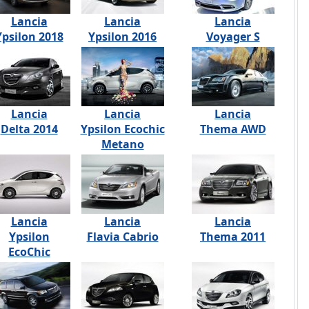
Lancia
Lancia
Lancia
Ypsilon 2018
Ypsilon 2016
Voyager S
Lancia
Lancia
Lancia
Delta 2014
Ypsilon Ecochic
Thema AWD
Metano
Lancia
Lancia
Lancia
Ypsilon
Flavia Cabrio
Thema 2011
EcoChic