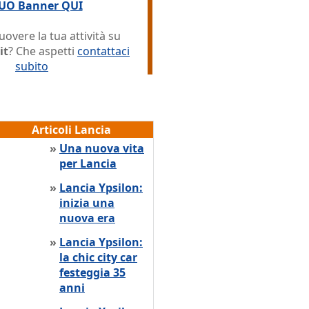
TUO Banner QUI
overe la tua attività su
it
? Che aspetti
contattaci
subito
Articoli Lancia
»
Una nuova vita
per Lancia
»
Lancia Ypsilon:
inizia una
nuova era
»
Lancia Ypsilon:
la chic city car
festeggia 35
anni