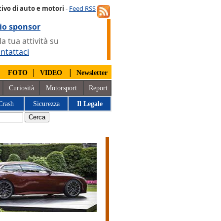
ivo di auto e motori
-
Feed RSS
io sponsor
 tua attività su
ntattaci
|
|
|
FOTO
VIDEO
Newsletter
Curiosità
Motorsport
Report
Crash
Sicurezza
Il Legale