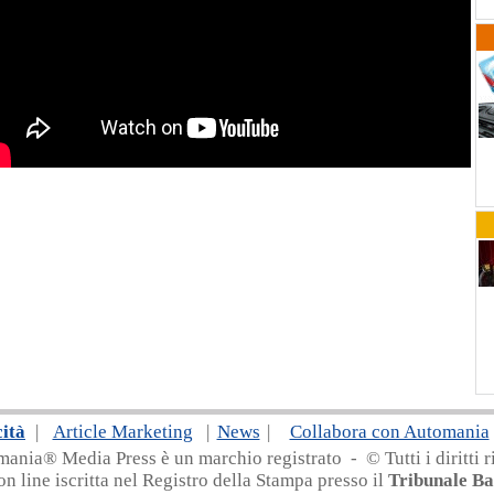
cità
|
Article Marketing
|
News
|
Collabora con Automania
nia® Media Press è un marchio registrato - © Tutti i diritti ri
on line iscritta nel Registro della Stampa presso il
Tribunale Ba