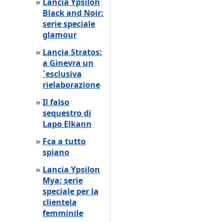
»
Lancia Ypsilon
Black and Noir:
serie speciale
glamour
»
Lancia Stratos:
a Ginevra un
´esclusiva
rielaborazione
»
Il falso
sequestro di
Lapo Elkann
»
Fca a tutto
spiano
»
Lancia Ypsilon
Mya: serie
speciale per la
clientela
femminile