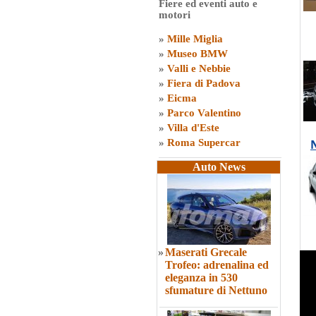
Fiere ed eventi auto e
motori
»
Mille Miglia
»
Museo BMW
»
Valli e Nebbie
»
Fiera di Padova
»
Eicma
»
Parco Valentino
»
Villa d'Este
»
Roma Supercar
Auto News
»
Maserati Grecale
Trofeo: adrenalina ed
eleganza in 530
sfumature di Nettuno