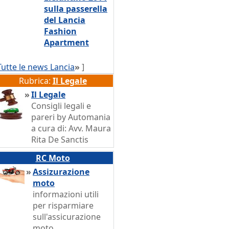
sulla passerella
del Lancia
Fashion
Apartment
Tutte le news Lancia
»
]
Rubrica:
Il Legale
»
Il Legale
Consigli legali e
pareri by Automania
a cura di: Avv. Maura
Rita De Sanctis
RC Moto
»
Assizurazione
moto
informazioni utili
per risparmiare
sull'assicurazione
moto.