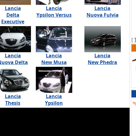
Lancia
Lancia
Lancia
Delta
Ypsilon Versus
Nuova Fulvia
Executive
[
Lancia
Lancia
Lancia
Nuova Delta
New Musa
New Phedra
Lancia
Lancia
Thesis
Ypsilon