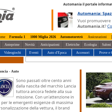
Automania il portale informat
Automania: Spaz
Vuoi promuovere la
Automania.it
?
Co
ome
Formula 1
1000 Miglia 2026
Automotoretrò
Assicurazioni
Anteprime
Novità
Anticipazioni
Elettriche
Ecologia
Saloni
Videogiochi
Eventi
Auto d'Epoca
Accessori
Prove e 
ancia - Auto
Sono passati oltre cento anni
dalla nascita del marchio Lancia
tuttora ancora fedele alla sua
missione. Con un'attenzione in
ù per le emergenti esigenze di massima
sonalizzazione della vettura, il brand