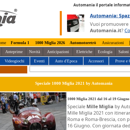
Automania il portale informat
Automania: Spaz
Vuoi promuovere la
Automania.it
?
Co
ome
Formula 1
1000 Miglia 2026
Automotoretrò
Assicurazioni
Anteprime
Novità
Anticipazioni
Elettriche
Ecologia
Saloni
Videogiochi
Eventi
Auto d'Epoca
Accessori
Prove e 
Speciale 1000 Miglia 2021 by Automania
1000 Miglia 2021 dal 16 al 19 Giugno
Speciale
Mille Miglia
by Aut
Mille Miglia 2021 con itinera
Roma e Roma-Brescia, con pa
16 Giugno. Con giornata dedi