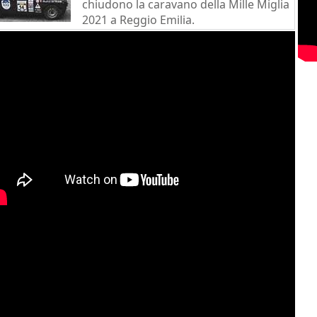
chiudono la caravano della Mille Miglia
2021 a Reggio Emilia.