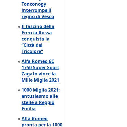
Tonconogy
interrompe il
regno di Vesco
»
Il fascino della
Freccia Rossa
conquista la
“Città del
Tricolore”
»
Alfa Romeo 6C
1750 Super Sport
Zagato vince la
Mille Miglia 2021
»
1000 Miglia 2021:
entusiasmo alle
stelle a Reggio
Emilia
»
Alfa Romeo
pronta per la 1000