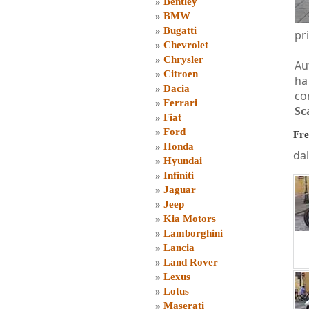
»
Bentley
»
BMW
»
Bugatti
pr
»
Chevrolet
»
Chrysler
Au
»
Citroen
ha
»
Dacia
co
»
Ferrari
Sc
»
Fiat
»
Ford
Fre
»
Honda
dal
»
Hyundai
»
Infiniti
»
Jaguar
»
Jeep
»
Kia Motors
»
Lamborghini
»
Lancia
»
Land Rover
»
Lexus
»
Lotus
»
Maserati