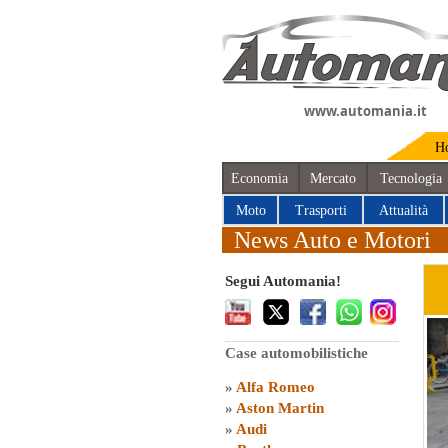
www.automania.it
H
Economia
Mercato
Tecnologia
Moto
Trasporti
Attualità
News Auto e Motori
Segui Automania!
Case automobilistiche
»
Alfa Romeo
»
Aston Martin
»
Audi