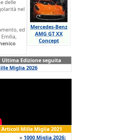
e delle
golarità nel
Mercedes-Benz
amento, ed
AMG GT XX
 Emilia,
Concept
enico
Ultima Edizione seguita
ille Miglia 2026
Articoli Mille Miglia 2021
»
1000 Miglia 2026: