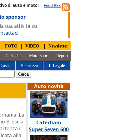
ivo di auto e motori
-
Feed RSS
io sponsor
 tua attività su
ntattaci
|
|
|
FOTO
VIDEO
Newsletter
Curiosità
Motorsport
Report
Crash
Sicurezza
Il Legale
Auto novità
omania. La
rio Brescia-
Caterham
rtenza il
Super Seven 600
cata alla