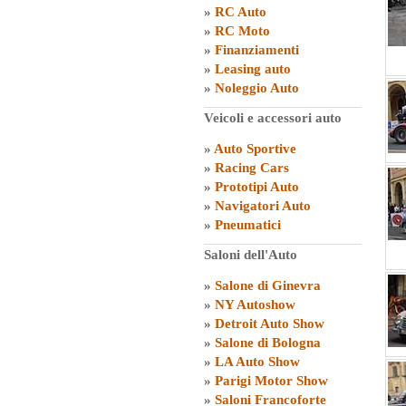
»
RC Auto
»
RC Moto
»
Finanziamenti
»
Leasing auto
»
Noleggio Auto
Veicoli e accessori auto
»
Auto Sportive
»
Racing Cars
»
Prototipi Auto
»
Navigatori Auto
»
Pneumatici
Saloni dell'Auto
»
Salone di Ginevra
»
NY Autoshow
»
Detroit Auto Show
»
Salone di Bologna
»
LA Auto Show
»
Parigi Motor Show
»
Saloni Francoforte