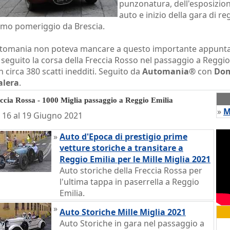
punzonatura, dell'esposizion
auto e inizio della gara di re
imo pomeriggio da Brescia.
tomania non poteva mancare a questo importante appunt
 seguito la corsa della Freccia Rosso nel passaggio a Reggio
n circa 380 scatti inedditi. Seguito da
Automania®
con
Dom
alera
.
ccia Rossa - 1000 Miglia passaggio a Reggio Emilia
»
M
 16 al 19 Giugno 2021
»
Auto d'Epoca di prestigio prime
vetture storiche a transitare a
Reggio Emilia per le Mille Miglia 2021
Auto storiche della Freccia Rossa per
l'ultima tappa in paserrella a Reggio
Emilia.
»
Auto Storiche Mille Miglia 2021
Auto Storiche in gara nel passaggio a