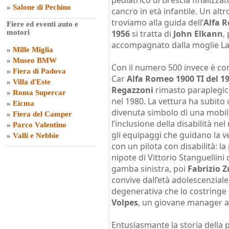
pediatrico di Brescia finalizzat
»
Salone di Pechino
cancro in età infantile. Un alt
troviamo alla guida dell’
Alfa R
Fiere ed eventi auto e
motori
1956
si tratta di
John Elkann
,
accompagnato dalla moglie La
»
Mille Miglia
»
Museo BMW
Con il numero 500 invece è co
»
Fiera di Padova
Car
Alfa Romeo 1900 TI del 1
»
Villa d'Este
Regazzoni
rimasto paraplegico
»
Roma Supercar
nel 1980. La vettura ha subito
»
Eicma
divenuta simbolo di una mobi
»
Fiera del Camper
l’inclusione della disabilità n
»
Parco Valentino
gli equipaggi che guidano la v
»
Valli e Nebbie
con un pilota con disabilità: l
nipote di Vittorio Stanguellini
gamba sinistra, poi
Fabrizio 
convive dall’età adolescenzial
degenerativa che lo costringe 
Volpes
, un giovane manager af
Entusiasmante la storia della 