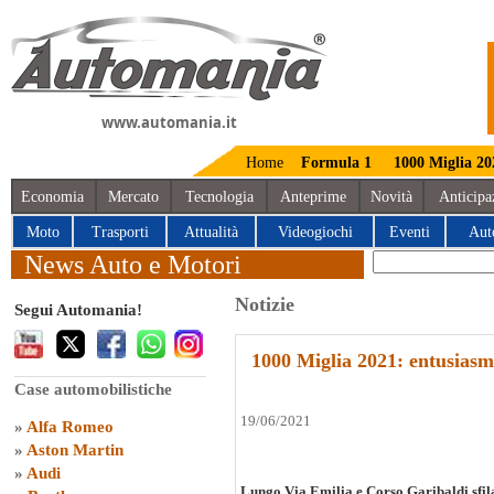
www.automania.it
Home
Formula 1
1000 Miglia 20
Economia
Mercato
Tecnologia
Anteprime
Novità
Anticipa
Moto
Trasporti
Attualità
Videogiochi
Eventi
Aut
News Auto e Motori
Notizie
Segui Automania!
1000 Miglia 2021: entusiasmo
Case automobilistiche
19/06/2021
»
Alfa Romeo
»
Aston Martin
»
Audi
Lungo Via Emilia e Corso Garibaldi sfila