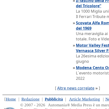
»
Il fascino della 
del Tricolore”
La 1000 Miglia uni
Il Ferrari Tribute
»
Scovata Alfa Rom
del 1969
Una meraviglia ai
totale. Foto e Vi
»
Motor Valley Fes
Vernasca Silver F
La 26esima edizio
giugno
»
Modena Cento Ore
L´evento motoris
2022
[
Altre news correlate
»
]
[
Home
|
Redazione
|
Pubblicità
|
Article Marketing
|
N
© 2007 - 20
26 Automania® Media Press è un marchio 