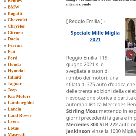
»
Bentley
internazionale
»
BMW
»
Bugatti
»
Chevrolet
[ Reggio Emilia ] -
»
Chrysler
Speciale Mille Miglia
»
Citroen
2021
»
Dacia
»
Ferrari
»
Fiat
Reggio Emilia il 19
»
Ford
giugno 2021 si è
»
Honda
svegliata a suon di
»
Hyundai
rombo dei motori: una
»
Infiniti
»
Jaguar
sfilata di 375 auto d’epoca c
»
Jeep
delle trenta edizioni della cele
»
Kia Motors
rievocazione storica è partita 
»
Lamborghini
automobilistica Mercedes-Ben
»
Lancia
Stirling Moss
mettendo in espo
»
Land Rover
giorni precedenti la gara e in 
»
Lexus
Mercedes 300 SLR 722
auto or
»
Lotus
Jenkinson
vinse la 1000 Miglia
»
Maserati