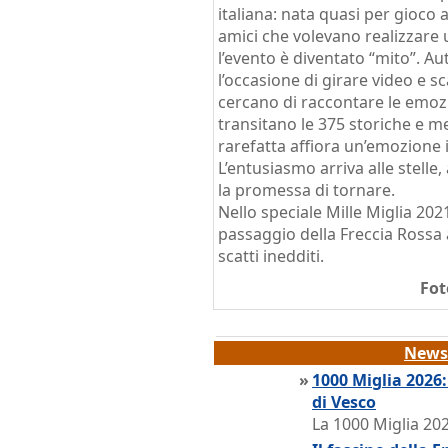
italiana: nata quasi per gioco a
amici che volevano realizzare 
l’evento è diventato “mito”. A
l’occasione di girare video e 
cercano di raccontare le emozi
transitano le 375 storiche e m
rarefatta affiora un’emozione i
L’entusiasmo arriva alle stelle
la promessa di tornare.
Nello speciale Mille Miglia 202
passaggio della Freccia Rossa 
scatti inedditi.
Fot
News 
»
1000 Miglia 2026
di Vesco
La 1000 Miglia 202