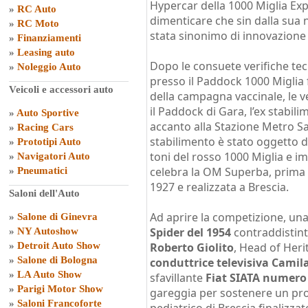
Hypercar della 1000 Miglia Exp
»
RC Auto
dimenticare che sin dalla sua n
»
RC Moto
stata sinonimo di innovazione
»
Finanziamenti
»
Leasing auto
Dopo le consuete verifiche tec
»
Noleggio Auto
presso il Paddock 1000 Miglia 
Veicoli e accessori auto
della campagna vaccinale, le v
il Paddock di Gara, l’ex stabi
»
Auto Sportive
accanto alla Stazione Metro Sa
»
Racing Cars
stabilimento è stato oggetto di
»
Prototipi Auto
toni del rosso 1000 Miglia e im
»
Navigatori Auto
celebra la OM Superba, prima a
»
Pneumatici
1927 e realizzata a Brescia.
Saloni dell'Auto
Ad aprire la competizione, una
»
Salone di Ginevra
Spider del 1954
contraddistint
»
NY Autoshow
»
Detroit Auto Show
Roberto Giolito
, Head of Herit
»
Salone di Bologna
conduttrice televisiva Camil
»
LA Auto Show
sfavillante
Fiat SIATA numero
»
Parigi Motor Show
gareggia per sostenere un pro
»
Saloni Francoforte