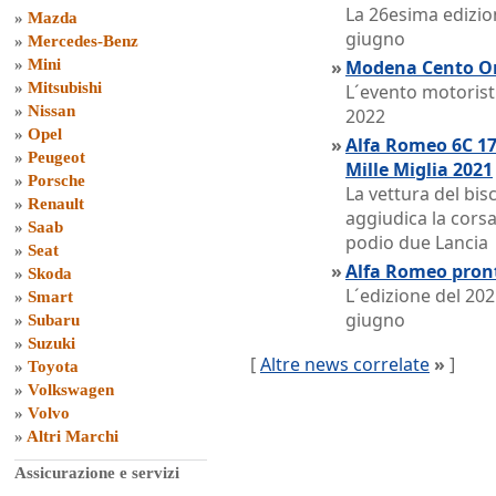
La 26esima edizio
»
Mazda
giugno
»
Mercedes-Benz
»
Mini
»
Modena Cento Ore
»
Mitsubishi
L´evento motoris
»
Nissan
2022
»
Opel
»
Alfa Romeo 6C 17
»
Peugeot
Mille Miglia 2021
»
Porsche
La vettura del bis
»
Renault
aggiudica la corsa
»
Saab
podio due Lancia
»
Seat
»
Alfa Romeo pront
»
Skoda
L´edizione del 20
»
Smart
giugno
»
Subaru
»
Suzuki
[
Altre news correlate
»
]
»
Toyota
»
Volkswagen
»
Volvo
»
Altri Marchi
Assicurazione e servizi