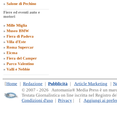
»
Salone di Pechino
Fiere ed eventi auto e
motori
»
Mille Miglia
»
Museo BMW
»
Fiera di Padova
»
Villa d'Este
»
Roma Supercar
»
Eicma
»
Fiera del Camper
»
Parco Valentino
»
Valli e Nebbie
[
Home
|
Redazione
|
Pubblicità
|
Article Marketing
|
N
© 2007 - 20
26 Automania® Media Press è un marchio 
Testata Giornalistica on line iscritta nel Registro d
Condizioni d'uso
|
Privacy
| [
Aggiungi ai prefer