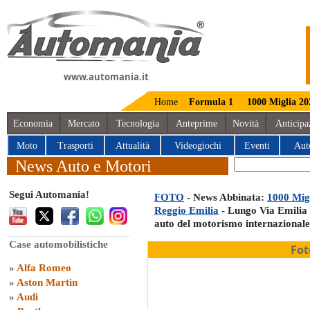
www.automania.it
Home
Formula 1
1000 Miglia 20
Economia
Mercato
Tecnologia
Anteprime
Novità
Anticipa
Moto
Trasporti
Attualità
Videogiochi
Eventi
Aut
News Auto e Motori
Segui Automania!
FOTO
- News Abbinata:
1000 Migl
Reggio Emilia
- Lungo Via Emilia e
auto del motorismo internazionale
Case automobilistiche
Fot
»
Alfa Romeo
»
Aston Martin
»
Audi