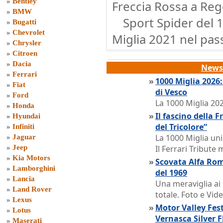
»
Bentley
Freccia Rossa a Reg
»
BMW
Sport Spider del 1
»
Bugatti
»
Chevrolet
Miglia 2021 nel pas
»
Chrysler
»
Citroen
»
Dacia
News 
»
Ferrari
»
1000 Miglia 2026
»
Fiat
di Vesco
»
Ford
La 1000 Miglia 202
»
Honda
»
Il fascino della 
»
Hyundai
del Tricolore”
»
Infiniti
La 1000 Miglia uni
»
Jaguar
»
Jeep
Il Ferrari Tribute
»
Kia Motors
»
Scovata Alfa Rom
»
Lamborghini
del 1969
»
Lancia
Una meraviglia ai
»
Land Rover
totale. Foto e Vi
»
Lexus
»
Motor Valley Fes
»
Lotus
Vernasca Silver F
»
Maserati