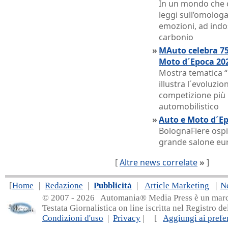
In un mondo che co
leggi sull’omolog
emozioni, ad indo
carbonio
»
MAuto celebra 75
Moto d´Epoca 20
Mostra tematica “7
illustra l´evoluzio
competizione più
automobilistico
»
Auto e Moto d´Ep
BolognaFiere ospi
grande salone eu
[
Altre news correlate
»
]
[
Home
|
Redazione
|
Pubblicità
|
Article Marketing
|
N
© 2007 - 20
26 Automania® Media Press è un marchio 
Testata Giornalistica on line iscritta nel Registro d
Condizioni d'uso
|
Privacy
| [
Aggiungi ai prefer