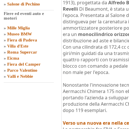
1913), progettata da
Alfredo 
»
Salone di Pechino
Revelli
Di Beaumont, è stata u
Fiere ed eventi auto e
l'epoca. Presentata al Salone d
motori
distingueva per la carenatura 
ammortizzatore posteriore posi
»
Mille Miglia
era un
monocilindrico orizzo
»
Museo BMW
distribuzione ad aste e bilanci
»
Fiera di Padova
»
Villa d'Este
Con una cilindrata di 172,4 cc
»
Roma Supercar
giri/min guidati da una trasm
»
Eicma
quattro rapporti con trasmissi
»
Fiera del Camper
blocco con comando a pedale 
»
Parco Valentino
non male per l'epoca.
»
Valli e Nebbie
Nonostante l'innovazione tecni
Aermacchi Chimera 175 non e
portando l'azienda a sviluppare
produzione della Aermacchi Ch
dopo 119 esemplari.
Verso una nuova era nella cer