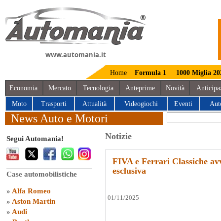
www.automania.it
Home
Formula 1
1000 Miglia 20
Economia
Mercato
Tecnologia
Anteprime
Novità
Anticipa
Moto
Trasporti
Attualità
Videogiochi
Eventi
Aut
News Auto e Motori
Notizie
Segui Automania!
FIVA e Ferrari Classiche av
esclusiva
Case automobilistiche
»
Alfa Romeo
01/11/2025
»
Aston Martin
»
Audi