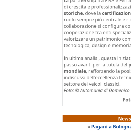
La partnership fra FIVA e Ferr
di crescita e professionalizzaz
storiche
, dove la
certificazion
ruolo sempre più centrale e ric
collaborazione si configura c
cooperazione tra enti speciali
valorizzare un patrimonio com
tecnologica, design e memoria
In ultima analisi, questa inizia
passo avanti per la tutela del
p
mondiale
, rafforzando la posi
indiscussi dell’eccellenza tecni
settore dei veicoli classici.
Foto: © Automania di Domenico 
Fot
News 
»
Pagani a Bologna: