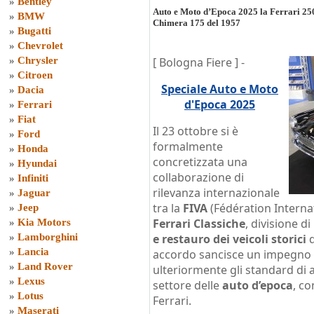
»
Bentley
Auto e Moto d’Epoca 2025 la Ferrari 25
»
BMW
Chimera 175 del 1957
»
Bugatti
»
Chevrolet
»
Chrysler
[ Bologna Fiere ] -
»
Citroen
Speciale Auto e Moto
»
Dacia
d'Epoca 2025
»
Ferrari
»
Fiat
Il 23 ottobre si è
»
Ford
formalmente
»
Honda
concretizzata una
»
Hyundai
collaborazione di
»
Infiniti
rilevanza internazionale
»
Jaguar
tra la
FIVA
(Fédération Interna
»
Jeep
Ferrari Classiche
, divisione di
»
Kia Motors
»
Lamborghini
e restauro dei veicoli storici
d
»
Lancia
accordo sancisce un impegno c
»
Land Rover
ulteriormente gli standard di au
»
Lexus
settore delle
auto d’epoca
, co
»
Lotus
Ferrari.
»
Maserati