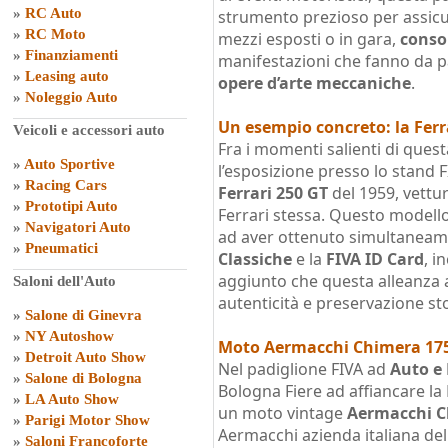
»
RC Auto
strumento prezioso per assicur
»
RC Moto
mezzi esposti o in gara,
conso
»
Finanziamenti
manifestazioni che fanno da p
»
Leasing auto
opere d’arte meccaniche
.
»
Noleggio Auto
Un esempio concreto: la Ferr
Veicoli e accessori auto
Fra i momenti salienti di ques
»
Auto Sportive
l’esposizione presso lo stand 
»
Racing Cars
Ferrari 250 GT
del 1959, vettu
»
Prototipi Auto
Ferrari stessa. Questo modell
»
Navigatori Auto
ad aver ottenuto simultaneam
»
Pneumatici
Classiche
e la
FIVA ID Card
, i
aggiunto che questa alleanza a
Saloni dell'Auto
autenticità e preservazione sto
»
Salone di Ginevra
»
NY Autoshow
Moto Aermacchi Chimera 175
»
Detroit Auto Show
Nel padiglione FIVA ad
Auto e
»
Salone di Bologna
Bologna Fiere ad affiancare la
»
LA Auto Show
un moto vintage
Aermacchi C
»
Parigi Motor Show
Aermacchi azienda italiana dell
»
Saloni Francoforte