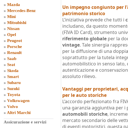
»
Mazda
Un impegno congiunto per l'a
»
Mercedes-Benz
patrimonio storico
»
Mini
L’iniziativa prevede che tutti i
c
»
Mitsubishi
includano, da questo momento 
»
Nissan
(FIVA ID Card), strumento uni
»
Opel
riferimento globale
per la do
»
Peugeot
vintage
. Tale sinergia rappre
»
Porsche
per la diffusione di una doppia
»
Renault
soprattutto per la tutela inte
»
Saab
automobilistico in senso lato, 
»
Seat
autenticazione e conservazione d
»
Skoda
assoluto rilievo.
»
Smart
»
Subaru
Vantaggi per proprietari, acq
»
Suzuki
per le auto storiche
»
Toyota
»
Volkswagen
L’accordo perfezionato fra FIVA
»
Volvo
una garanzia aggiuntiva per i 
»
Altri Marchi
automobili storiche
, incremen
mercato secondario delle vettu
Assicurazione e servizi
di eventi motoristici, questa 