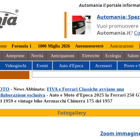
Automania il portale informat
Automania: Spaz
Vuoi promuovere la
Automania.it
?
Co
ome
Formula 1
1000 Miglia 2026
Automotoretrò
Assicurazioni
Anteprime
Novità
Anticipazioni
Elettriche
Ecologia
Saloni
Videogiochi
Eventi
Auto d'Epoca
Accessori
Prove e 
OTO
- News Abbinata:
FIVA e Ferrari Classiche avviano una
ollaborazione esclusiva
- Auto e Moto d’Epoca 2025 la Ferrari 250 
el 1959 e vintage bike Aermacchi Chimera 175 del 1957
Fotogallery
Zoom immagin