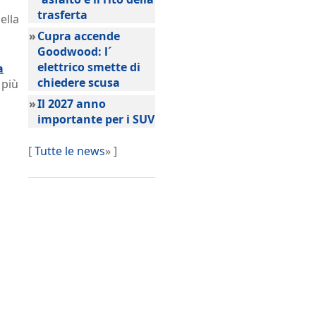
trasferta
ella
»
Cupra accende
Goodwood: l´
elettrico smette di
a
chiedere scusa
 più
»
Il 2027 anno
importante per i SUV
[
Tutte le news
» ]