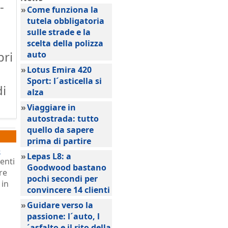
-
»
Come funziona la
tutela obbligatoria
sulle strade e la
scelta della polizza
pri
auto
»
Lotus Emira 420
Sport: l´asticella si
di
alza
»
Viaggiare in
autostrada: tutto
quello da sapere
prima di partire
o
»
Lepas L8: a
enti
Goodwood bastano
re
pochi secondi per
 in
convincere 14 clienti
»
Guidare verso la
passione: l´auto, l
´asfalto e il rito della