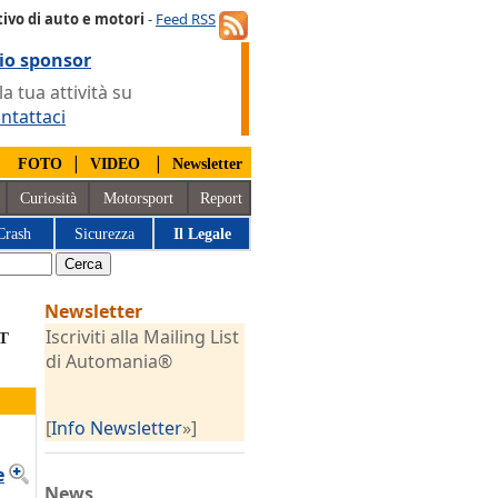
ivo di auto e motori
-
Feed RSS
io sponsor
 tua attività su
ntattaci
|
|
|
FOTO
VIDEO
Newsletter
Curiosità
Motorsport
Report
Crash
Sicurezza
Il Legale
Newsletter
Iscriviti alla Mailing List
GT
di Automania®
[
Info Newsletter
»]
e
News