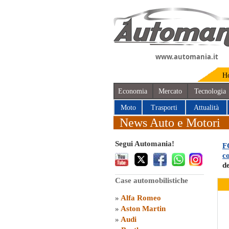
www.automania.it
H
Economia
Mercato
Tecnologia
Moto
Trasporti
Attualità
News Auto e Motori
Segui Automania!
F
c
d
Case automobilistiche
»
Alfa Romeo
»
Aston Martin
»
Audi