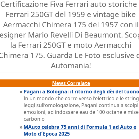
Certificazione Fiva Ferrari auto storiche 
Ferrari 250GT del 1959 e vintage bike
Aermacchi Chimera 175 del 1957 con il
esigner Mario Revelli Di Beaumont. Sco
la Ferrari 250GT e moto Aermacchi
Chimera 175. Guarda Le Foto esclusive 
Automania!
News Correlate
»
Pagani a Bologna: il ritorno degli dèi del tuon
In un mondo che corre verso l’elettrico e le string
leggi sull’omologazione, Pagani continua a scolpi
emozioni, ad indossare eau de 100 octane e mise
carbonio
»
MAuto celebra 75 anni di Formula 1 ad Auto e
Moto d´Epoca 2025